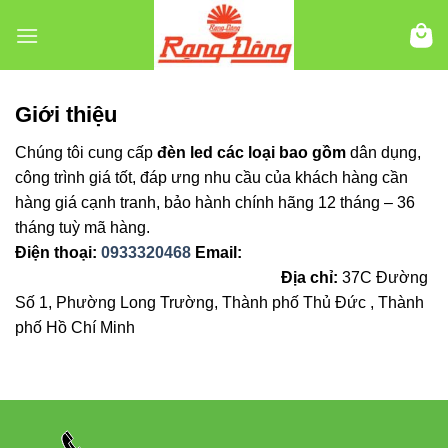
Chuyển
đến
nội
dung
Giới thiệu
Chúng tôi cung cấp
đèn led các loại bao gồm
dân dụng,
công trình giá tốt, đáp ưng nhu cầu của khách hàng cần
hàng giá cạnh tranh, bảo hành chính hãng 12 tháng – 36
tháng tuỳ mã hàng.
Điện thoại:
0933320468
Email:
balochonggulungnhatba@gmail.com
Địa chỉ
:
37C Đường
Số 1, Phường Long Trường, Thành phố Thủ Đức , Thành
phố Hồ Chí Minh