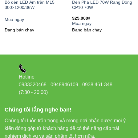
2. Không gian văn phòng
Bộ đèn LED Âm trần M15
Đèn Pha LED 70W Rạng Đông
300×1200/36W
CP10 70W
Tại các văn phòng hiện đại, phụ kiện này giúp tối ưu hóa ánh
925.000
₫
Mua ngay
sáng tại các khu vực làm việc, phòng họp, tạo môi trường làm
Mua ngay
Đang bán chạy
Đang bán chạy
việc thoải mái và hiệu quả.
Đèn Led Panel Rạng Đông
là lựa
chọn lý tưởng để kết hợp cùng hệ thống ray trong không gian
này.
3. Không gian nhà ở
Trong các căn hộ hiện đại, biệt thự,
bộ phụ kiện nối xoay góc
Hotline
mang đến giải pháp chiếu sáng linh hoạt cho phòng khách,
0933320468 - 0948946109 - 0938 461 348
phòng ngủ, nhà bếp… giúp tạo không gian sống tiện nghi và
(7:30 - 20:00)
sang trọng. Sản phẩm này hoạt động hiệu quả với
Bóng Đèn
Led Bulb Rạng Đông
.
Chúng tôi lắng nghe bạn!
Chúng tôi luôn trân trọng và mong đợi nhận được mọi ý
kiến đóng góp từ khách hàng để có thể nâng cấp trải
So sánh bộ phụ kiện nối xoay góc
nghiệm dịch vụ và sản phẩm tốt hơn nữa.