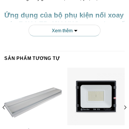
Ứng dụng của bộ phụ kiện nối xoay
góc RAY LED.48V-NXG trong thực tế
Xem thêm
Bộ phụ kiện nối xoay góc từ
Rạng Đông
mang đến vô số giải
pháp chiếu sáng sáng tạo cho nhiều không gian khác nhau.
Dưới đây là một số ứng dụng tiêu biểu:
SẢN PHẨM TƯƠNG TỰ
1. Không gian thương mại
Trong các cửa hàng thời trang, triển lãm nghệ thuật hay
showroom,
bộ phụ kiện nối xoay góc RAY LED.48V-NXG
giúp điều chỉnh ánh sáng chính xác đến từng sản phẩm trưng
bày, tạo điểm nhấn và nâng cao giá trị thẩm mỹ. Kết hợp cùng
Đèn Led Ốp Trần Rạng Đông
để tạo nên hệ thống chiếu sáng
toàn diện.