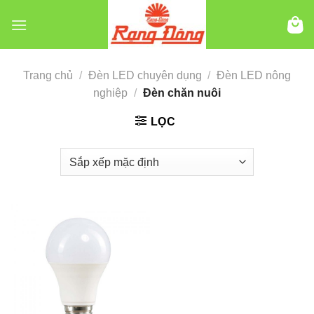
Chuyển
đến
nội
dung
Trang chủ
/
Đèn LED chuyên dụng
/
Đèn LED nông
nghiệp
/
Đèn chăn nuôi
LỌC