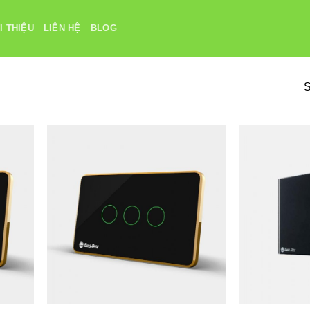
I THIỆU
LIÊN HỆ
BLOG
S