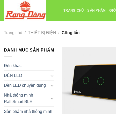
Chuyển
đến
TRANG CHỦ
SẢN PHẨM
GIỚ
nội
dung
Trang chủ
/
THIẾT BỊ ĐIỆN
/
Công tắc
DANH MỤC SẢN PHẨM
Đèn khác
ĐÈN LED
Đèn LED chuyên dụng
Nhà thông minh
RalliSmart BLE
Sản phẩm nhà thông minh