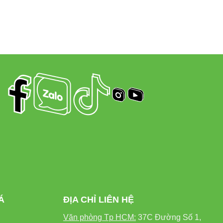
Á
ĐỊA CHỈ LIÊN HỆ
Văn phòng Tp HCM:
37C Đường Số 1,