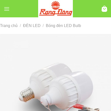
Chuyển
đến
nội
dung
Trang chủ
/
ĐÈN LED
/
Bóng đèn LED Bulb