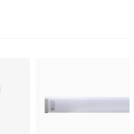
Trụ Rạng Đông
ng đèn sợi đốt 100W,
bóng đèn LED BULB
iải pháp lý tưởng trong bối cảnh giá điện
ờng),
bóng đèn LED BULB Trụ 20W
giúp