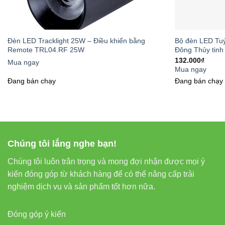
3. Thân Th
Đèn LED Tracklight 25W – Điều khiển bằng
Bộ đèn LED Tu
Bóng
đèn LED R
Remote TRL04.RF 25W
Đông Thủy tin
thải CO2, góp phầ
132.000
₫
Mua ngay
Mua ngay
Đang bán chạy
Đang bán chạy
4. Ánh Sá
Với chỉ số hoàn 
nghiệm chiếu sáng 
Chúng tôi lắng nghe bạn!
Hướng Dẫ
Chúng tôi luôn trân trọng và mong đợi nhận được mọi ý
kiến đóng góp từ khách hàng để có thể nâng cấp trải
nghiệm dịch vụ và sản phẩm tốt hơn nữa.
Lắp Đặt Đơ
Đóng góp ý kiến
Bóng đèn LED B