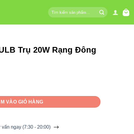
Tìm
kiếm:
ULB Trụ 20W Rạng Đông
ng Đông TR80N1/20W.H số lượng
M VÀO GIỎ HÀNG
vấn ngay (7:30 - 20:00)