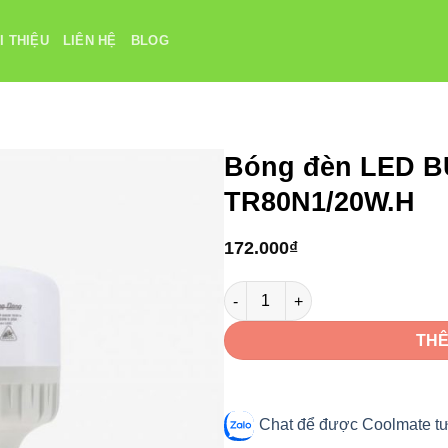
I THIỆU
LIÊN HỆ
BLOG
Bóng đèn LED B
TR80N1/20W.H
172.000
₫
Bóng đèn LED BULB Trụ 20W Rạ
THÊ
Chat để được Coolmate tư 