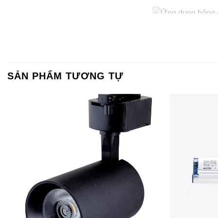
Lợi Ích 
SẢN PHẨM TƯƠNG TỰ
1. Tiết Ki
Với công suất tiê
Trụ Rạng Đông
gi
ngày càng tăng ca
2. Tuổi Th
Với tuổi thọ lên 
bạn tiết kiệm chi p