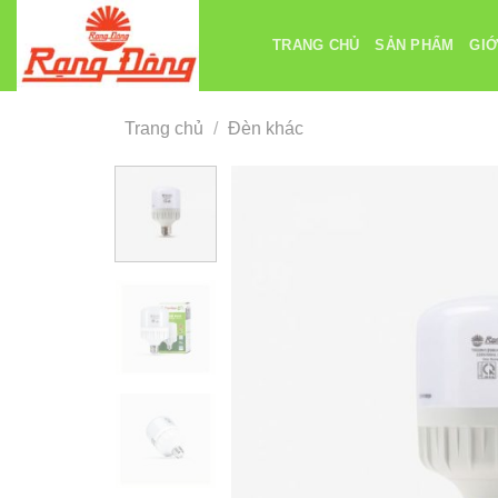
Chuyển
đến
TRANG CHỦ
SẢN PHẨM
GIỚ
nội
dung
Trang chủ
/
Đèn khác