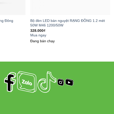
ng Đông
Bộ đèn LED bán nguyệt RẠNG ĐÔNG 1.2 mét
 ra tia UV và tia hồng ngoại, giảm thiểu phát
50W M46 1200/50W
328.000
₫
Mua ngay
Đang bán chạy
 tạo màu sắc trung thực, mang đến trải
 và đồ vật trong không gian.
ầu hết các đèn và đui đèn phổ biến trên thị