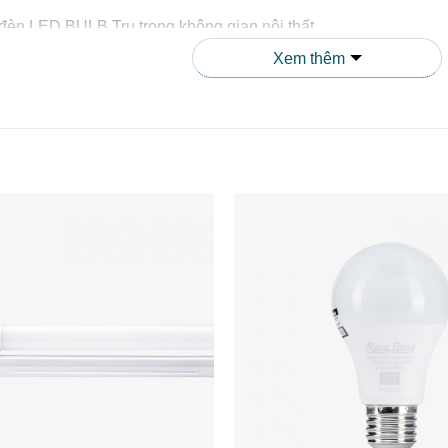
Xem thêm
Khi Sử Dụng Bóng Đèn LED BULB 
ệm Chi Phí Điện Năng Đáng Kể
u thụ chỉ 20W nhưng cung cấp lượng ánh sáng tương đương bó
úp bạn tiết kiệm đến 80% chi phí điện năng hàng tháng. Đây là g
o.
ọ Cao, Giảm Chi Phí Thay Thế
đến 15.000 giờ sử dụng (tương đương 5-7 năm sử dụng bình thư
hí thay thế đáng kể so với các loại đèn truyền thống.