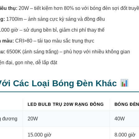
iêu thụ:
20W – tiết kiệm hơn 80% so với bóng đèn sợi đốt truy
g:
1700lm – ánh sáng cực kỳ sáng và đồng đều
000 giờ – sử dụng bền bỉ, giảm chi phí thay thế
n màu:
CRI>80 – tái tạo màu sắc trung thực
àu:
6500K (ánh sáng trắng) – phù hợp với nhiều không gian
n đại, gọn nhẹ, dễ lắp đặt
Với Các Loại Bóng Đèn Khác
LED BULB TRỤ 20W RẠNG ĐÔNG
BÓNG ĐÈN
g đương
20W
40W
15.000 giờ
8.000 giờ