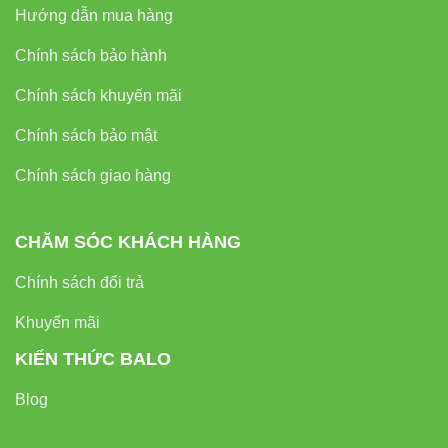
Hướng dẫn mua hàng
Không gian làm việc, phòng đọc sách cần ánh sáng
mạnh
Chính sách bảo hành
So sánh bóng đèn LED BULB trụ
Chính sách khuyến mãi
nhôm đúc 60W với các loại đèn
Chính sách bảo mật
khác
Chính sách giao hàng
CHĂM SÓC KHÁCH HÀNG
Chính sách đổi trả
ĐÈN SỢI
ĐÈN
Khuyến mãi
LED BULB
TIÊU
ĐỐT
HUỲNH
TRỤ NHÔM
CHÍ
TRUYỀN
QUANG
ĐÚC 60W
KIẾN THỨC BALO
THỐNG
COMPACT
Blog
Công
suất
300W
120W