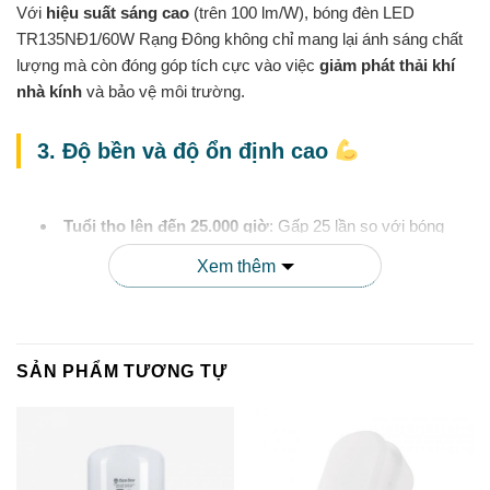
Với
hiệu suất sáng cao
(trên 100 lm/W), bóng đèn LED
TR135NĐ1/60W Rạng Đông không chỉ mang lại ánh sáng chất
lượng mà còn đóng góp tích cực vào việc
giảm phát thải khí
nhà kính
và bảo vệ môi trường.
3. Độ bền và độ ổn định cao
Tuổi thọ lên đến 25.000 giờ
: Gấp 25 lần so với bóng
đèn sợi đốt thông thường
Xem thêm
Khả năng chịu nhiệt tốt
: Hoạt động ổn định trong nhiều
điều kiện môi trường khác nhau
SẢN PHẨM TƯƠNG TỰ
Khả năng chống sốc điện
: An toàn khi sử dụng, giảm
thiểu rủi ro cháy nổ