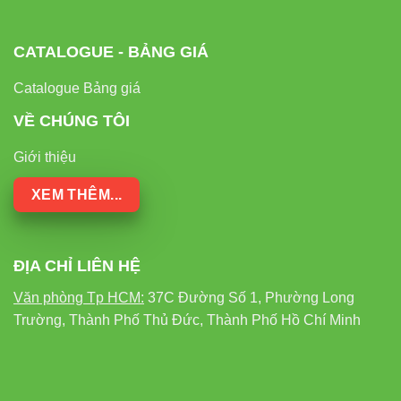
điện
60W
(tương
(tương
tiêu
đương)
đương)
thụ
CATALOGUE - BẢNG GIÁ
Catalogue Bảng giá
Tuổi
thọ
VỀ CHÚNG TÔI
25.000 giờ
1.000 giờ
8.000 giờ
trung
bình
Giới thiệu
XEM THÊM...
Hiệu
suất
>100 lm/W
12-15 lm/W
60-70 lm/W
sáng
ĐỊA CHỈ LIÊN HỆ
Thời
Cần thời
Văn phòng Tp HCM:
37C Đường Số 1, Phường Long
gian
Ngay lập
Ngay lập
gian khởi
Trường, Thành Phố Thủ Đức, Thành Phố Hồ Chí Minh
khởi
tức
tức
động
động
Phát