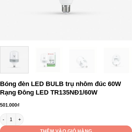
Bóng đèn LED BULB trụ nhôm đúc 60W
Rạng Đông LED TR135NĐ1/60W
501.000
₫
Bóng đèn LED BULB trụ nhôm đúc 60W Rạng Đông LED TR135NĐ
THÊM VÀO GIỎ HÀNG