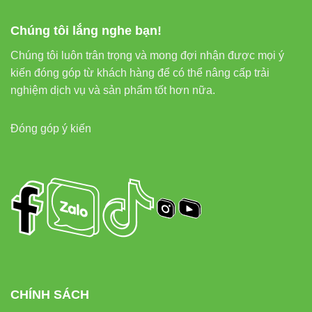
Chúng tôi lắng nghe bạn!
Văn phòng làm việc, khu vực hành chính
Chúng tôi luôn trân trọng và mong đợi nhận được mọi ý
kiến đóng góp từ khách hàng để có thể nâng cấp trải
Hàng lang, lối đi trong các tòa nhà lớn
nghiệm dịch vụ và sản phẩm tốt hơn nữa.
2. Không gian dân dụng
Đóng góp ý kiến
Mặc dù có công suất lớn, bóng đèn LED TR135NĐ1/60W vẫn
phù hợp với một số không gian trong nhà cần độ sáng cao:
Phòng khách rộng, phòng sinh hoạt chung
Sân vườn, khu vực ngoại thất
Gara ô tô, khu vực để xe
CHÍNH SÁCH