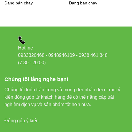
thống năng lượng mặt trời. Chiều dài 3m phù hợp cho việc lắp
Đang bán chạy
Đang bán chạy
đặt linh hoạt, tối ưu không gian sử dụng.
4. Tuổi thọ cao
Sản phẩm được thiết kế với khả năng chống UV, chống nước
và chống lão hóa xuất sắc, đảm bảo tuổi thọ sử dụng lâu dài
Hotline
dưới mọi điều kiện thời tiết khắc nghiệt, từ nắng gắt đến mưa
0933320468 - 0948946109 - 0938 461 348
bão.
(7:30 - 20:00)
Bảng so sánh với các sản phẩm
Chúng tôi lắng nghe bạn!
tương tự trên thị trường
Chúng tôi luôn trân trọng và mong đợi nhận được mọi ý
kiến đóng góp từ khách hàng để có thể nâng cấp trải
nghiệm dịch vụ và sản phẩm tốt hơn nữa.
DÂY NỐI DÀI
SẢN PHẨM THÔNG
TIÊU CHÍ
Đóng góp ý kiến
RẠNG ĐÔNG
THƯỜNG