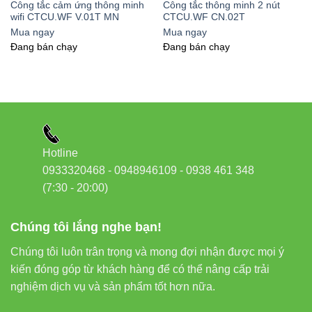
Công tắc cảm ứng thông minh
Công tắc thông minh 2 nút
Khung viền nhôm:
Tăng độ bền và tính thẩm mỹ
wifi CTCU.WF V.01T MN
CTCU.WF CN.02T
Mua ngay
Mua ngay
Đang bán chạy
Đang bán chạy
Đèn LED báo trạng thái:
Hiển thị trạng thái hoạt động
của công tắc
Nguyên lý hoạt động:
Khi người dùng chạm vào mặt kính,
cảm biến chạm
sẽ phát
hiện và truyền tín hiệu đến bảng mạch điều khiển. Bảng mạch
Hotline
xử lý tín hiệu và điều khiển việc đóng/mở mạch điện tương ứng.
0933320468 - 0948946109 - 0938 461 348
Đồng thời, trạng thái này được cập nhật qua kết nối wifi đến ứng
(7:30 - 20:00)
dụng trên smartphone, cho phép người dùng theo dõi và điều
khiển từ xa.
Chúng tôi lắng nghe bạn!
Chúng tôi luôn trân trọng và mong đợi nhận được mọi ý
3. Tính năng thông minh của công
kiến đóng góp từ khách hàng để có thể nâng cấp trải
tắc CTCU.WF V.04T MN
nghiệm dịch vụ và sản phẩm tốt hơn nữa.