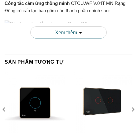
Công tắc cảm ứng thông minh
CTCU.WF V.04T MN Rạng
Đông có cấu tạo bao gồm các thành phần chính sau:
Xem thêm
Mặt kính cường lực:
Có độ bền cao, chống trầy xước
và dễ lau chùi
SẢN PHẨM TƯƠNG TỰ
Bảng mạch điều khiển:
Xử lý tín hiệu cảm ứng và kết
nối wifi
Module wifi:
Kết nối với mạng không dây để điều khiển
từ xa
Cảm biến chạm:
Nhận diện khi người dùng chạm vào
mặt kính