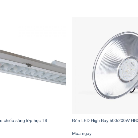
ị điện tử sử dụng năng lượng mặt trời
: Camera an ninh, hệ thố
nh Với Các Sản Phẩm Tương Tự T
DÂY NỐI DÀI RẠNG ĐÔNG
SẢN P
n
Đồng nguyên chất 99.9%
Đồng p
2.5mm² chuẩn
Thường
Chống UV, chống cháy, chống ăn mòn
Vỏ bọc
e chiếu sáng lớp học T8
Đèn LED High Bay 500/200W HB
Mua ngay
MC4 chính hãng, kín nước 100%
Đầu nố