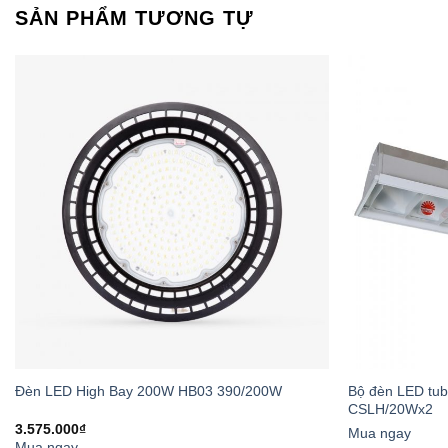
SẢN PHẨM TƯƠNG TỰ
Các thiết b
4. So Sá
TIÊU CHÍ
Chất liệu dây dẫ
Tiết diện dây
Lớp vỏ bọc
Bộ đèn LED tub
Đèn LED High Bay 200W HB03 390/200W
CSLH/20Wx2
3.575.000
₫
Mua ngay
Đầu nối
Mua ngay