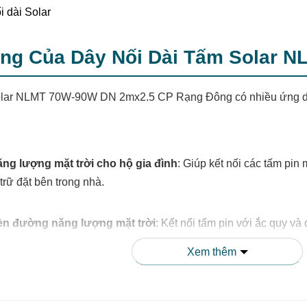
ụng Của Dây Nối Dài Tấm Solar 
olar NLMT 70W-90W DN 2mx2.5 CP Rạng Đông có nhiều ứng dụn
ng lượng mặt trời cho hộ gia đình
: Giúp kết nối các tấm pin 
trữ đặt bên trong nhà.
èn đường năng lượng mặt trời
: Kết nối tấm pin với ắc quy v
Xem thêm
ạc di động
: Dùng để kết nối tấm pin với bộ lưu trữ năng lượng 
ơm nước năng lượng mặt trời
: Kết nối tấm pin với động cơ 