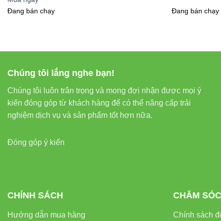
Đang bán chạy
Đang bán chạy
Tuổi thọ
Bảo hành
Chúng tôi lắng nghe bạn!
5. Hướng
Chúng tôi luôn trân trọng và mong đợi nhận được mọi ý
kiến đóng góp từ khách hàng để có thể nâng cấp trải
Quy trình lắp đặt
nghiệm dịch vụ và sản phẩm tốt hơn nữa.
Đóng góp ý kiến
Kiểm tra thi
Tắt hệ thốn
CHÍNH SÁCH
CHĂM SÓC
Kết nối đầ
Hướng dẫn mua hàng
Chính sách đổ