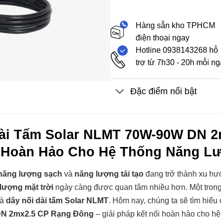
Hàng sẵn kho TPHCM
điện thoại ngay
Hotline 0938143268 hỗ
trợ từ 7h30 - 20h mỗi n
Đặc điểm nổi bật
ài Tấm Solar NLMT 70W-90W DN 2
 Hoàn Hảo Cho Hệ Thống Năng Lư
năng lượng sạch
và
năng lượng tái tạo
đang trở thành xu hư
lượng mặt trời
ngày càng được quan tâm nhiều hơn. Một trong
là
dây nối dài tấm Solar NLMT
. Hôm nay, chúng ta sẽ tìm hiểu 
N 2mx2.5 CP Rạng Đông
– giải pháp kết nối hoàn hảo cho hệ