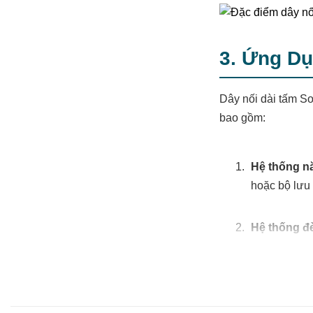
3. Ứng D
Dây nối dài tấm S
bao gồm:
Hệ thống nă
hoặc bộ lưu 
Hệ thống đ
Các trạm s
Hệ thống b