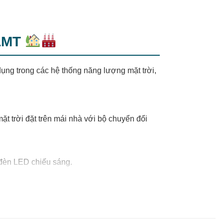
NLMT
g trong các hệ thống năng lượng mặt trời,
mặt trời đặt trên mái nhà với bộ chuyển đổi
à đèn LED chiếu sáng.
di động.
bơm nước.