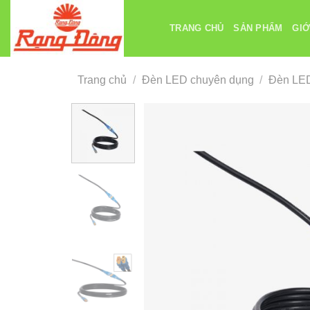
Chuyển
đến
TRANG CHỦ
SẢN PHẨM
GIỚ
nội
dung
Trang chủ
/
Đèn LED chuyên dụng
/
Đèn LED