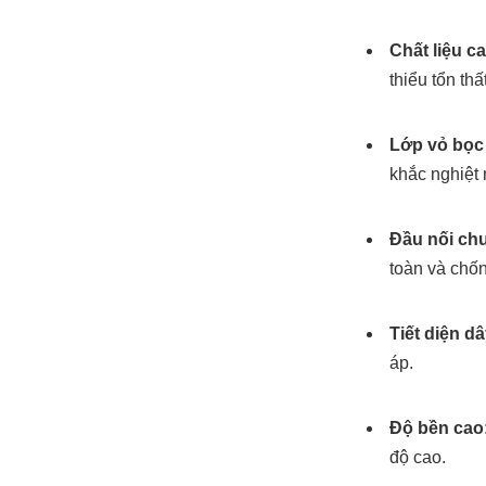
Chất liệu c
thiểu tổn thấ
Lớp vỏ bọc
khắc nghiệt 
Đầu nối ch
toàn và chố
Tiết diện d
áp.
Độ bền cao
độ cao.