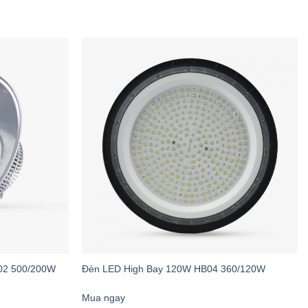
ng giám sát từ xa, v.v.
rên Thị Trường
HẨM THÔNG THƯỜNG
ha tạp hoặc hợp kim
 nhỏ hơn hoặc không đồng đều
 thông thường, dễ lão hóa
02 500/200W
Đèn LED High Bay 120W HB04 360/120W
Mua ngay
i thường, khả năng chống nước kém