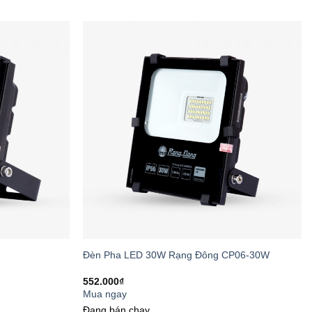
 kể chi phí điện năng so với các loại đèn
ang lại hiệu quả kinh tế đáng kể cho người
ực RD-RL-38.PLUS
 về mắt như mỏi mắt, khô mắt, và cận thị ở
Đèn Pha LED 30W Rạng Đông CP06-30W
552.000
₫
Mua ngay
Đang bán chạy