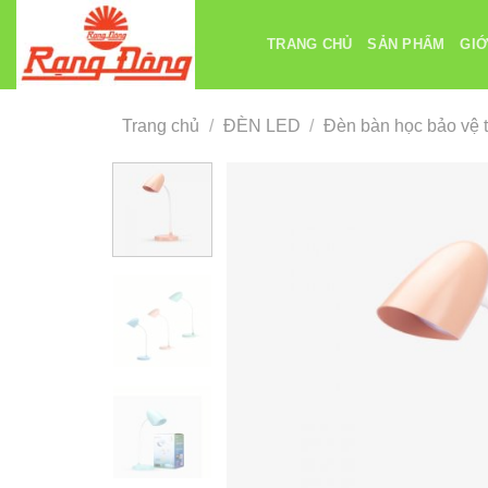
Chuyển
đến
TRANG CHỦ
SẢN PHẨM
GIỚ
nội
dung
Trang chủ
/
ĐÈN LED
/
Đèn bàn học bảo vệ t