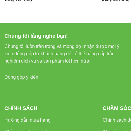
Với ánh sáng đồng
tưởng, giúp tăng c
Chúng tôi lắng nghe bạn!
3. Thiết kế
Chúng tôi luôn trân trọng và mong đợi nhận được mọi ý
kiến đóng góp từ khách hàng để có thể nâng cấp trải
Với thiết kế tinh tế
nghiệm dịch vụ và sản phẩm tốt hơn nữa.
tế, phù hợp với nh
Đóng góp ý kiến
4. Tuổi thọ
Sản phẩm có tuổi 
thế thường xuyên.
CHÍNH SÁCH
CHĂM SÓC
Hướng dẫn mua hàng
Chính sách đổ