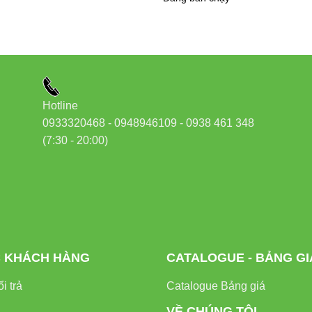
 đều, không gây chói lóa,
đèn bàn bảo vệ thị lực RD-RL-38.
ường khả năng tập trung và hiệu suất công việc.
 hiện đại, phù hợp nhiều không gian
Hotline
0933320468 - 0948946109 - 0938 461 348
, sang trọng,
đèn bàn RD-RL-38.PLUS
không chỉ là thiết bị chi
(7:30 - 20:00)
iều phong cách thiết kế khác nhau.
 cao và bền bỉ
thọ lên đến
25.000 giờ
sử dụng, đảm bảo đồng hành cùng người 
 KHÁCH HÀNG
CATALOGUE - BẢNG GI
i trả
Catalogue Bảng giá
VỀ CHÚNG TÔI