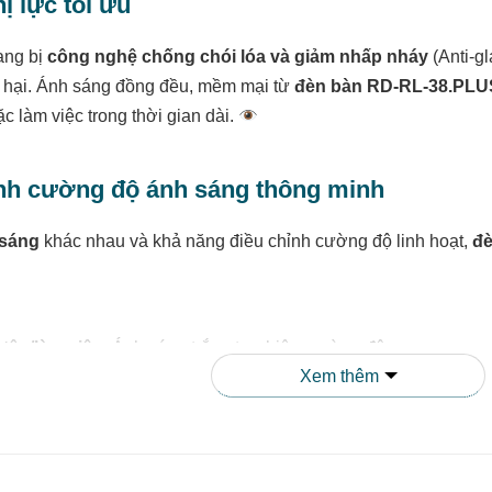
hị lực tối ưu
ang bị
công nghệ chống chói lóa và giảm nhấp nháy
(Anti-gl
 hại. Ánh sáng đồng đều, mềm mại từ
đèn bàn RD-RL-38.PLU
c làm việc trong thời gian dài.
ỉnh cường độ ánh sáng thông minh
 sáng
khác nhau và khả năng điều chỉnh cường độ linh hoạt,
đè
tập/làm việc:
Ánh sáng trắng tự nhiên, cường độ cao
Xem thêm
 sách:
Ánh sáng vàng nhẹ nhàng, dễ chịu
giãn:
Ánh sáng dịu nhẹ, tạo không gian thoải mái