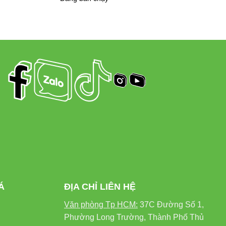
PLUS
tạo môi trường làm việc và học tập lý
ếu sáng mà còn là món đồ trang trí nội thất tinh
dùng trong thời gian dài mà không cần thay
Á
ĐỊA CHỈ LIÊN HỆ
Văn phòng Tp HCM:
37C Đường Số 1,
Phường Long Trường, Thành Phố Thủ