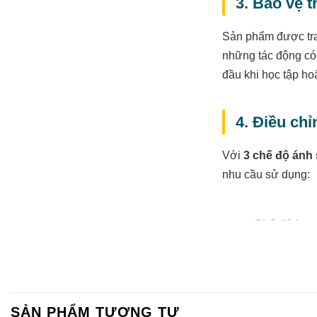
3. Bảo vệ t
Sản phẩm được tr
những tác động có
đầu khi học tập hoặ
4. Điều ch
Với
3 chế độ ánh
nhu cầu sử dụng:
Chế độ học 
Chế độ đọc
Chế độ thư 
SẢN PHẨM TƯƠNG TỰ