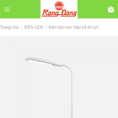
Chuyển
đến
nội
dung
Trang chủ
/
ĐÈN LED
/
Đèn bàn học bảo vệ thị lực