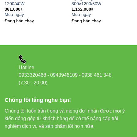
1200/40W
300×1200/50W
chỉ 6W nhưng cho độ sáng tương đương đèn sợi đốt 40W, giúp
361.000
₫
1.152.000
₫
giảm đáng kể chi phí điện năng hàng tháng.
Mua ngay
Mua ngay
Đang bán chạy
Đang bán chạy
3. Tính năng cảm ứng thông minh
Điểm nổi bật của sản phẩm là bảng điều khiển cảm ứng hiện
đại, cho phép người dùng dễ dàng chuyển đổi giữa các chế độ
ánh sáng khác nhau chỉ với một chạm nhẹ. Bạn có thể lựa chọn
ánh sáng phù hợp với từng hoạt động: ánh sáng trắng cho việc
Hotline
học tập, ánh sáng vàng cho đọc sách, thư giãn.
0933320468 - 0948946109 - 0938 461 348
(7:30 - 20:00)
4. Thiết kế hiện đại, linh hoạt
Chúng tôi lắng nghe bạn!
Đèn bàn LED cảm ứng Rạng Đông
sở hữu thiết kế thanh lịch,
hiện đại phù hợp với mọi không gian nội thất. Thân đèn có thể
Chúng tôi luôn trân trọng và mong đợi nhận được mọi ý
điều chỉnh linh hoạt góc chiếu, giúp bạn dễ dàng thay đổi hướng
kiến đóng góp từ khách hàng để có thể nâng cấp trải
sáng theo nhu cầu sử dụng.
nghiệm dịch vụ và sản phẩm tốt hơn nữa.