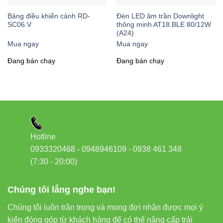
“Chỉ cần một chiếc điện thoại thông minh trong tay, bạn
Bảng điều khiển cảnh RD-
Đèn LED âm trần Downlight
SC06.V
thông minh AT18.BLE 80/12W
có thể tạo ra không gian chiếu sáng theo ý muốn chỉ với
(A24)
vài thao tác đơn giản.”
Mua ngay
Mua ngay
Đang bán chạy
Đang bán chạy
2. Khả năng xoay góc linh hoạt
Điểm nổi bật nhất của mẫu
đèn LED âm trần Downlight
AT41.BLE
chính là khả năng xoay góc linh hoạt. Bạn có thể
điều chỉnh hướng chiếu của đèn một cách dễ dàng, tập trung
ánh sáng vào những vị trí cần thiết như tranh treo tường, kệ
Hotline
sách, góc làm việc… mà không cần thay đổi vị trí lắp đặt.
0933320468 - 0948946109 - 0938 461 348
(7:30 - 20:00)
Chúng tôi lắng nghe bạn!
3. Điều chỉnh nhiệt độ màu theo nhu cầu
Chúng tôi luôn trân trọng và mong đợi nhận được mọi ý
Với khả năng điều chỉnh nhiệt độ màu từ
3000K (ánh sáng
kiến đóng góp từ khách hàng để có thể nâng cấp trải