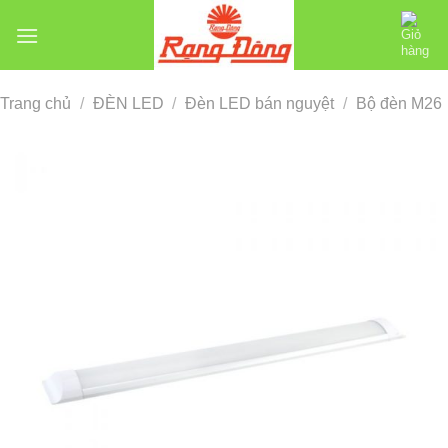
Chuyển
đến
nội
dung
Trang chủ
/
ĐÈN LED
/
Đèn LED bán nguyệt
/
Bộ đèn M26