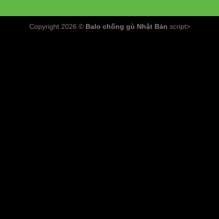
Chuẩn bị dụng cụ
: Khoan, vít, bút thử điện, kìm cắt dây
Copyright 2026 ©
Balo chống gù Nhật Bản
script>
điện.
Ngắt nguồn điện
: Đảm bảo an toàn bằng cách tắt cầu
dao trước khi tiến hành lắp đặt.
Xác định vị trí lắp đặt
: Đánh dấu vị trí các lỗ cần khoan
trên tường hoặc trần.
Khoan lỗ và cố định đèn
: Sử dụng vít để cố định đèn
vào vị trí đã đánh dấu.
Kết nối dây điện
: Nối dây điện của đèn với nguồn điện,
đảm bảo đúng cực.