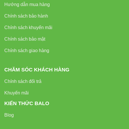
Hướng dẫn mua hàng
So Sánh Đèn LED Bán Nguyệt Với
Các Loại Đèn Khác
Chính sách bảo hành
Chính sách khuyến mãi
Chính sách bảo mật
Chính sách giao hàng
ĐÈN LED
ĐÈN
TIÊU
ĐÈN
BÁN
HUỲNH
CHÍ
COMPACT
NGUYỆT
QUANG
CHĂM SÓC KHÁCH HÀNG
Công
Chính sách đổi trả
suất tiêu
Thấp (18W)
Trung bình
Cao
Khuyến mãi
thụ
KIẾN THỨC BALO
8.000 –
6.000 –
Tuổi thọ
25.000 giờ
Blog
10.000 giờ
8.000 giờ