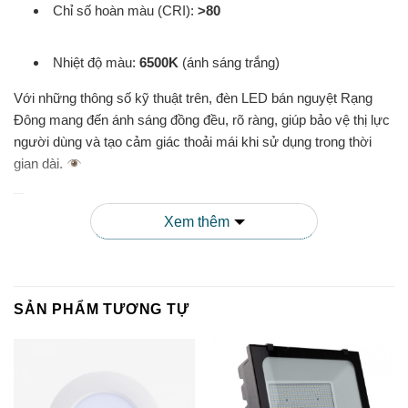
Chỉ số hoàn màu (CRI):
>80
Nhiệt độ màu:
6500K
(ánh sáng trắng)
Với những thông số kỹ thuật trên, đèn LED bán nguyệt Rạng
Đông mang đến ánh sáng đồng đều, rõ ràng, giúp bảo vệ thị lực
người dùng và tạo cảm giác thoải mái khi sử dụng trong thời
gian dài.
Xem thêm
3. Tiết Kiệm Năng Lượng
So với các loại đèn truyền thống,
đèn LED bán nguyệt Rạng
SẢN PHẨM TƯƠNG TỰ
Đông
tiết kiệm đến 80% điện năng tiêu thụ. Điều này không chỉ
giúp bạn giảm chi phí hóa đơn tiền điện hàng tháng mà còn góp
phần bảo vệ môi trường thông qua việc giảm phát thải khí CO2.