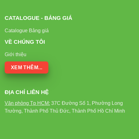
Chất
Trung bình,
Tốt, không
lượng
có nhấp
Trung bình
nhấp nháy
ánh sáng
nháy
CATALOGUE - BẢNG GIÁ
Catalogue Bảng giá
Thời gian
khởi
Tức thì
Chậm
Chậm
VỀ CHÚNG TÔI
động
Giới thiệu
Thân
XEM THÊM...
thiện môi
Rất cao
Trung bình
Thấp
trường
ĐỊA CHỈ LIÊN HỆ
Hướng Dẫn Lắp Đặt Đèn LED Bán
Văn phòng Tp HCM:
37C Đường Số 1, Phường Long
Nguyệt Rạng Đông
Trường, Thành Phố Thủ Đức, Thành Phố Hồ Chí Minh
Việc lắp đặt
đèn LED bán nguyệt M26 18W
khá đơn giản, bạn
có thể tự thực hiện tại nhà theo các bước sau: