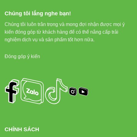
rộng rãi trong nhiều không gian khác nhau:
Chúng tôi lắng nghe bạn!
Không gian nhà ở
: Phòng khách, phòng ngủ, phòng làm
Chúng tôi luôn trân trọng và mong đợi nhận được mọi ý
việc, hành lang…
kiến đóng góp từ khách hàng để có thể nâng cấp trải
nghiệm dịch vụ và sản phẩm tốt hơn nữa.
Văn phòng
: Khu vực làm việc, phòng họp, hành lang…
Đóng góp ý kiến
Cửa hàng
: Không gian trưng bày sản phẩm, quầy thu
ngân…
Khách sạn
: Hành lang, phòng nghỉ, sảnh đón tiếp…
Nhà hàng, quán café
: Tạo không khí ấm cúng, sang
trọng cho thực khách
CHÍNH SÁCH