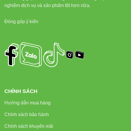
thọ
giờ
20.000 giờ
nghiệm dịch vụ và sản phẩm tốt hơn nữa.
Độ
Cao
Trung bình
Cao
Đóng góp ý kiến
sáng
(3600lm)
An
Rất cao
Trung bình
Cao
toàn
Hướng Dẫn Lắp Đặt Đèn LED
Chống Ẩm M18 36W Rạng Đông
Việc lắp đặt
đèn LED chống ẩm M18
khá đơn giản, nhưng để
CHÍNH SÁCH
đảm bảo an toàn và hiệu quả, bạn nên tuân thủ các bước sau:
Hướng dẫn mua hàng
Chuẩn bị công cụ
: Đảm bảo bạn có đầy đủ dụng cụ như
Chính sách bảo hành
tuốc nơ vít, kìm, khoan (nếu cần).
Ngắt nguồn điện
: Đây là bước quan trọng nhất để đảm
Chính sách khuyến mãi