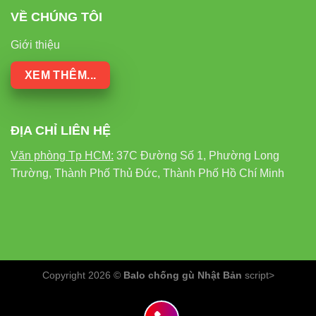
1. Đèn LED chống ẩm M18 có thể sử
VỀ CHÚNG TÔI
dụng ngoài trời không?
Giới thiệu
Có, với chuẩn chống nước IP65, đèn LED chống ẩm M18 36W
XEM THÊM...
của Rạng Đông hoàn toàn có thể sử dụng ở những khu vực
ngoài trời có mái che. Tuy nhiên, nên tránh để đèn tiếp xúc trực
tiếp với mưa lớn trong thời gian dài.
ĐỊA CHỈ LIÊN HỆ
2. Tuổi thọ thực tế của đèn LED chống
Văn phòng Tp HCM:
37C Đường Số 1, Phường Long
Trường, Thành Phố Thủ Đức, Thành Phố Hồ Chí Minh
ẩm M18 là bao lâu?
Theo thông số kỹ thuật, đèn LED chống ẩm M18 36W có tuổi
thọ lên đến 25.000 giờ. Trong điều kiện sử dụng bình thường,
điều này tương đương với khoảng 8-10 năm nếu sử dụng 8 giờ
mỗi ngày.
Copyright 2026 ©
Balo chống gù Nhật Bản
script>
3. Có cần thợ điện chuyên nghiệp để lắp