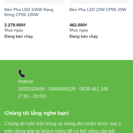
So Sánh Đèn LED Chống Ẩm M18
Đèn Pha LED 100W Rạng
Đèn Pha LED 20W CP06 20W
Đông CP06 100W
Với Các Loại Đèn Khác
2.279.000
₫
462.000
₫
Mua ngay
Mua ngay
Đang bán chạy
Đang bán chạy
ĐÈN LED
ĐÈN HUỲNH
ĐÈN LED
TIÊU
CHỐNG ẨM
QUANG
THÔNG
CHÍ
M18 36W
CHỐNG ẨM
THƯỜNG
Khả
năng
Xuất sắc
Tốt
Kém
chống
(IP65)
Hotline
ẩm
0933320468 - 0948946109 - 0938 461 348
(7:30 - 20:00)
Tiết
kiệm
Cao (36W)
Trung bình
Cao
điện
Chúng tôi lắng nghe bạn!
Chúng tôi luôn trân trọng và mong đợi nhận được mọi ý
Tuổi
8.000-10.000
15.000-
25.000 giờ
kiến đóng góp từ khách hàng để có thể nâng cấp trải