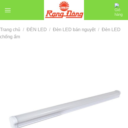
Chuyển
đến
nội
dung
Trang chủ
/
ĐÈN LED
/
Đèn LED bán nguyệt
/
Đèn LED
chống ẩm