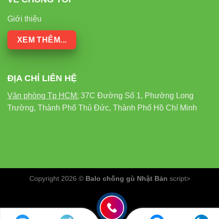
ánh
theo nhu cầu
không tùy
hạn chế
sáng
cây trồng
chỉnh được
Giới thiệu
XEM THÊM...
Phát
Trung
Thấp
Cao
nhiệt
bình
Chứa
ĐỊA CHỈ LIÊN HỆ
Có (thủy
chất
Không
Có
ngân)
Văn phòng Tp HCM:
37C Đường Số 1, Phường Long
độc hại
Trường, Thành Phố Thủ Đức, Thành Phố Hồ Chí Minh
Chi phí
Trung
vận
Thấp
Cao
bình
hành
Copyright 2026 ©
Balo chống gù Nhật Bản
script>
Ứng dụng thực tế của đèn LED nuôi
cấy mô Rạng Đông