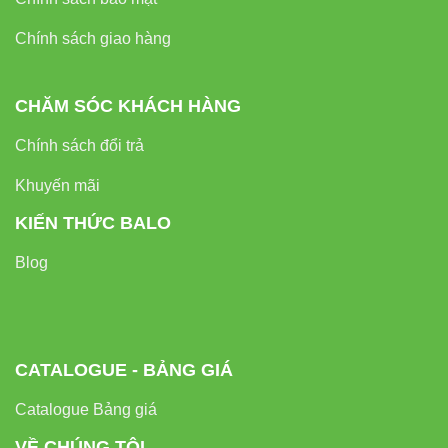
Chính sách giao hàng
CHĂM SÓC KHÁCH HÀNG
ĐÈN LED
ĐÈN
Chính sách đổi trả
TIÊU
ĐÈN METAL
RẠNG
HUỲNH
CHÍ
HALIDE
ĐÔNG
QUANG
Khuyến mãi
8.000-
KIẾN THỨC BALO
Tuổi
15.000-
50.000 giờ
10.000
thọ
20.000 giờ
Blog
giờ
Hiệu
suất
Rất cao
Trung
Thấp
năng
(>90lm/W)
bình
CATALOGUE - BẢNG GIÁ
lượng
Catalogue Bảng giá
Phổ
Tùy chỉnh
Rộng nhưng
VỀ CHÚNG TÔI
Cố định,