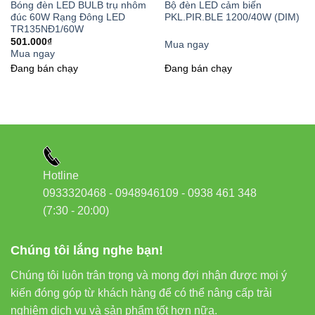
Bóng đèn LED BULB trụ nhôm
Bộ đèn LED cảm biến
giúp tăng tốc độ phát triển và nâng cao chất lượng mẫu cấy.
đúc 60W Rạng Đông LED
PKL.PIR.BLE 1200/40W (DIM)
TR135NĐ1/60W
501.000
₫
Mua ngay
2. Tiết kiệm năng lượng, thân thiện với
Mua ngay
Đang bán chạy
Đang bán chạy
môi trường
Với công nghệ LED tiên tiến,
đèn nuôi cấy mô Rạng Đông
tiêu
thụ ít điện năng hơn tới 50% so với các loại đèn truyền thống,
đồng thời không chứa thủy ngân hay các chất độc hại khác.
Điều này không chỉ giúp giảm chi phí vận hành mà còn góp
phần bảo vệ môi trường, phù hợp với xu hướng phát triển bền
Hotline
vững hiện nay.
0933320468 - 0948946109 - 0938 461 348
(7:30 - 20:00)
3. Độ bền cao và ổn định trong thời gian
dài
Chúng tôi lắng nghe bạn!
Chúng tôi luôn trân trọng và mong đợi nhận được mọi ý
Tuổi thọ lên đến 50.000 giờ khiến
đèn LED T5 Rạng Đông
trở
kiến đóng góp từ khách hàng để có thể nâng cấp trải
thành giải pháp chiếu sáng bền bỉ, giảm thiểu chi phí thay thế và
nghiệm dịch vụ và sản phẩm tốt hơn nữa.
bảo trì. Đặc biệt, đèn hoạt động ổn định, không nhấp nháy, tạo