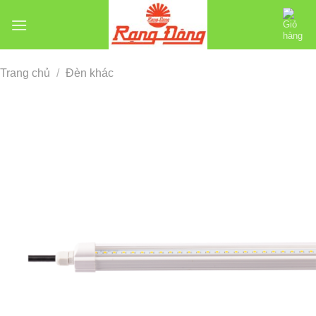
Chuyển
đến
nội
dung
Trang chủ
/
Đèn khác