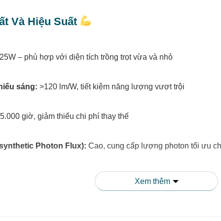
ất Và Hiệu Suất
25W – phù hợp với diện tích trồng trọt vừa và nhỏ
hiếu sáng:
>120 lm/W, tiết kiệm năng lượng vượt trội
.000 giờ, giảm thiểu chi phí thay thế
ynthetic Photon Flux):
Cao, cung cấp lượng photon tối ưu ch
ế Thông Minh
Xem thêm
 gọn, dễ dàng lắp đặt trong các hệ thống trồng trọt đa tầng, nhà 
giúp tản nhiệt tốt, kéo dài tuổi thọ của chip LED và đảm bảo hi