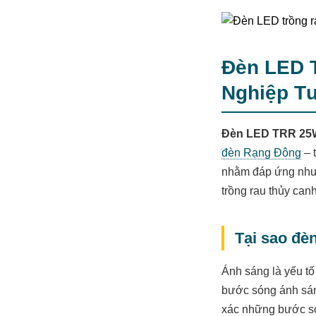
Đèn LED 
Nghiệp T
Đèn LED TRR 25
đèn Rạng Đông
– 
nhằm đáp ứng nhu c
trồng rau thủy can
Tại sao đè
Ánh sáng là yếu tố
bước sóng ánh sáng
xác những bước só