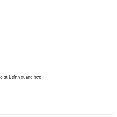
o quá trình quang hợp
kính mini hay thậm chí là các tủ trồng rau
ệu suất ổn định trong suốt quá trình sử dụng.