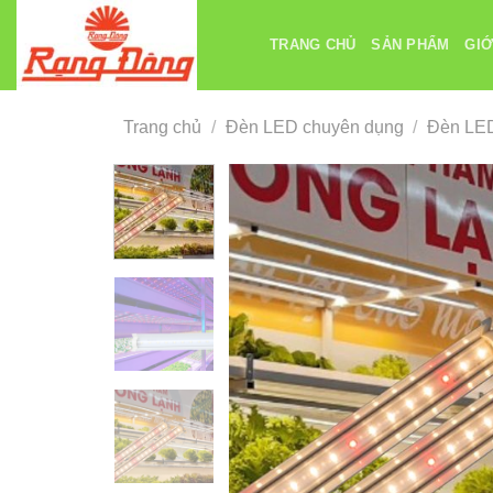
Chuyển
đến
TRANG CHỦ
SẢN PHẨM
GIỚ
nội
dung
Trang chủ
/
Đèn LED chuyên dụng
/
Đèn LED