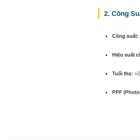
2. Công Su
Công suất:
Hiệu suất c
Tuổi thọ:
>25
PPF (Photos
3. Thiết K
Đèn có thiết kế nhỏ
trong nhà. Vỏ nhôm 