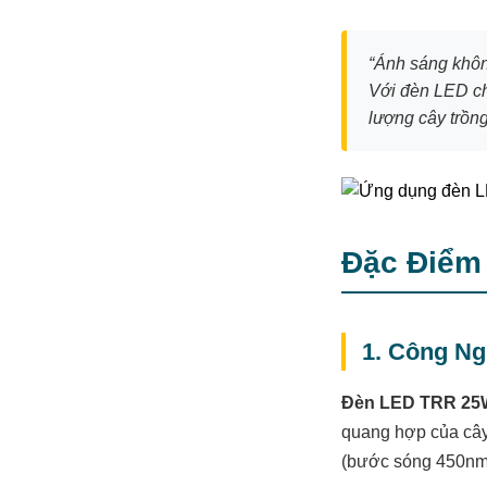
“Ánh sáng khôn
Với đèn LED ch
lượng cây trồn
Đặc Điểm
1. Công N
Đèn LED TRR 25
quang hợp của cây 
(bước sóng 450nm) 