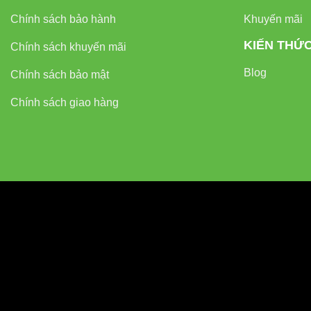
Chính sách bảo hành
Khuyến mãi
TIÊU CHÍ
KIẾN THỨ
Chính sách khuyến mãi
Hiệu suất năng 
Blog
Chính sách bảo mật
Chính sách giao hàng
Tuổi thọ
Quang phổ
Nhiệt lượng tỏa 
Khả năng điều c
Chi phí vận hàn
Hướng Dẫ