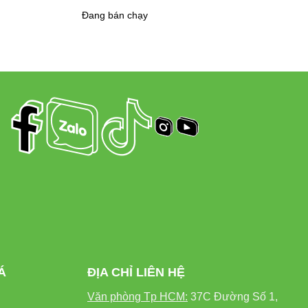
Đang bán chạy
hoàn hảo không cần đất, tiết kiệm nước và
g rau sạch tại nhà.
ch hợp cho quá trình nuôi cấy mô, ươm giống
 Đèn Truyền Thống
Á
ĐỊA CHỈ LIÊN HỆ
Văn phòng Tp HCM:
37C Đường Số 1,