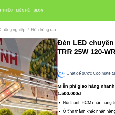
I THIỆU
LIÊN HỆ
BLOG
 nông nghiệp
/
Đèn trồng rau
Đèn LED chuyên 
TRR 25W 120-W
Chat để được Coolmate tư 
Miễn phí giao hàng nhanh
1.500.000đ
Nội thành HCM nhận hàng tr
Ở tỉnh thành khác nhận hàng