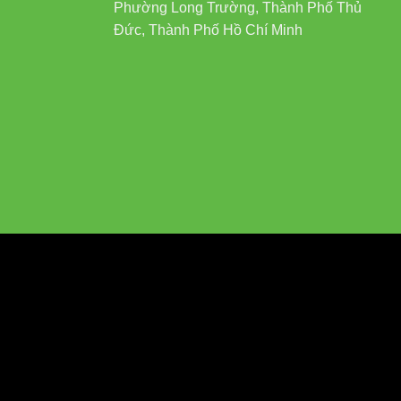
Phường Long Trường, Thành Phố Thủ
Đức, Thành Phố Hồ Chí Minh
 QUANG
ĐÈN NATRI ÁP SUẤT CAO
Thấp
0 giờ
12.000-15.000 giờ
ng tối ưu
Chủ yếu ánh sáng vàng
Cao
Rất hạn chế
Cao
0-WR Hiệu Quả