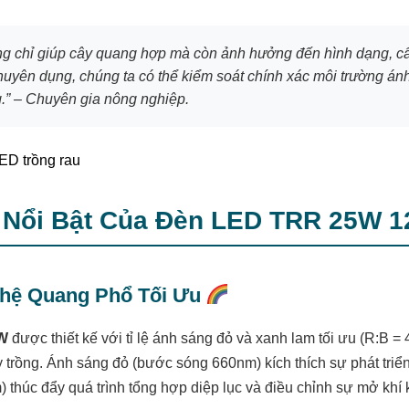
g chỉ giúp cây quang hợp mà còn ảnh hưởng đến hình dạng, cấu 
uyên dụng, chúng ta có thể kiểm soát chính xác môi trường ánh 
g.” – Chuyên gia nông nghiệp.
 Nổi Bật Của Đèn LED TRR 25W 
ghệ Quang Phổ Tối Ưu
W
được thiết kế với tỉ lệ ánh sáng đỏ và xanh lam tối ưu (R:B = 
trồng. Ánh sáng đỏ (bước sóng 660nm) kích thích sự phát triển 
thúc đẩy quá trình tổng hợp diệp lục và điều chỉnh sự mở khí 