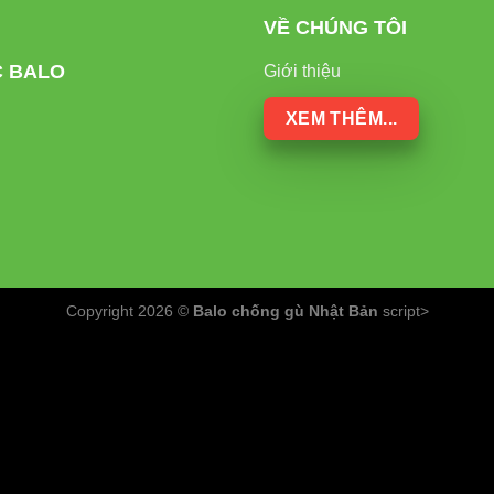
VỀ CHÚNG TÔI
ĐÈN LED RẠNG ĐÔNG
ĐÈN HUỲNH
C BALO
Giới thiệu
lượng
Rất cao (>120lm/W)
Trung bình
XEM THÊM...
>25.000 giờ
8.000-10.00
Tùy chỉnh theo nhu cầu cây trồng
Cố định, khô
ra
Thấp
Trung bình
Copyright 2026 ©
Balo chống gù Nhật Bản
script>
hỉnh
Linh hoạt
Hạn chế
h
Thấp nhất
Trung bình
n Sử Dụng Đèn LED TRR 25W 12