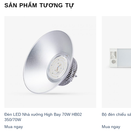
SẢN PHẨM TƯƠNG TỰ
4. An Toà
Không chứa thủy n
người sử dụng và t
thống, sản phẩm nà
Ứng Dụng
1. Trồng R
Đèn LED Nhà xưởng High Bay 70W HB02
Bộ đèn chiếu 
Đèn LED Rạng Đô
350/70W
mùi tây, húng quế…
Mua ngay
Mua ngay