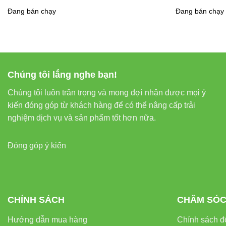
Đang bán chạy
Đang bán chạy
2. Hệ Thốn
Kết hợp với hệ thố
kiểm soát được môi
Chúng tôi lắng nghe bạn!
3. Nuôi C
Chúng tôi luôn trân trọng và mong đợi nhận được mọi ý
kiến đóng góp từ khách hàng để có thể nâng cấp trải
Ánh sáng từ đèn LE
nghiệm dịch vụ và sản phẩm tốt hơn nữa.
cây con trước khi đ
Đóng góp ý kiến
So Sánh 
CHÍNH SÁCH
CHĂM SÓC
Hướng dẫn mua hàng
Chính sách đổ