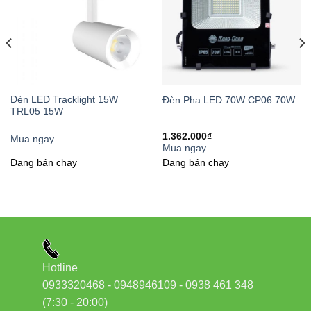
Với thiết kế tròn tinh tế, mỏng nhẹ (chỉ khoảng 25mm),
đèn LED
panel PT04.V2
phù hợp với nhiều phong cách nội thất khác
nhau. Đèn có thể lắp đặt âm trần hoặc nổi trần dễ dàng, tạo vẻ
đẹp hiện đại cho không gian sử dụng.
Đèn LED Tracklight 15W
Đèn Pha LED 70W CP06 70W
TRL05 15W
3. Ánh sáng chất lượng cao, bảo vệ thị
1.362.000
₫
Mua ngay
lực
Mua ngay
Đang bán chạy
Đang bán chạy
Với chỉ số hoàn màu CRI >80,
đèn LED panel Rạng Đông
tái
tạo màu sắc vật thể gần với tự nhiên nhất. Ánh sáng đèn không
nhấp nháy, không có tia UV và tia hồng ngoại, giúp bảo vệ mắt
người dùng, đặc biệt phù hợp cho không gian làm việc và học
tập.
Hotline
4. Tuổi thọ cao, giảm chi phí bảo trì
0933320468 - 0948946109 - 0938 461 348
(7:30 - 20:00)
Được thiết kế với tuổi thọ lên đến 25.000 giờ (tương đương 10-