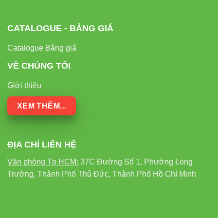
CATALOGUE - BẢNG GIÁ
Catalogue Bảng giá
ĐÈN LED
ĐÈN
TIÊU
ĐÈN
PANEL TRÒN
HUỲNH
CHÍ
COMPACT
VỀ CHÚNG TÔI
PT04.V2
QUANG
Giới thiệu
Hiệu
Trung bình
Thấp
suất
Cao (>100
XEM THÊM...
(60-70
(50-60
năng
lm/W)
lm/W)
lm/W)
lượng
ĐỊA CHỈ LIÊN HỆ
8.000-
6.000-
Tuổi thọ
25.000 giờ
15.000
Văn phòng Tp HCM:
37C Đường Số 1, Phường Long
10.000 giờ
giờ
Trường, Thành Phố Thủ Đức, Thành Phố Hồ Chí Minh
Khả
Trung
năng tản
Tốt
Kém
bình