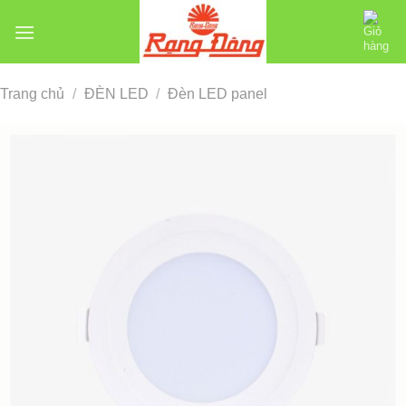
Chuyển
đến
nội
dung
Trang chủ
/
ĐÈN LED
/
Đèn LED panel