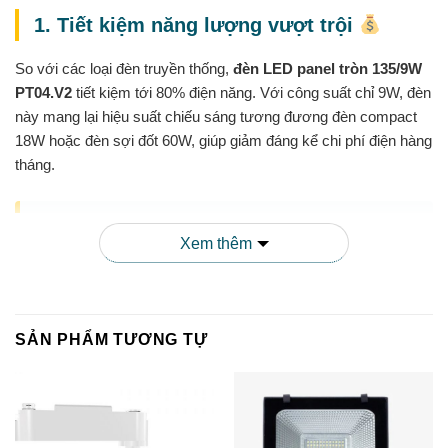
1. Tiết kiệm năng lượng vượt trội
So với các loại đèn truyền thống,
đèn LED panel tròn 135/9W
PT04.V2
tiết kiệm tới 80% điện năng. Với công suất chỉ 9W, đèn
này mang lại hiệu suất chiếu sáng tương đương đèn compact
18W hoặc đèn sợi đốt 60W, giúp giảm đáng kể chi phí điện hàng
tháng.
“Sau khi thay thế toàn bộ hệ thống chiếu sáng bằng đèn
Xem thêm
LED panel Rạng Đông, chi phí điện của văn phòng chúng
tôi đã giảm gần 40% mỗi tháng.” – Anh Minh, Quản lý văn
phòng tại TP.HCM
SẢN PHẨM TƯƠNG TỰ
2. Thiết kế hiện đại, phù hợp nhiều không
gian