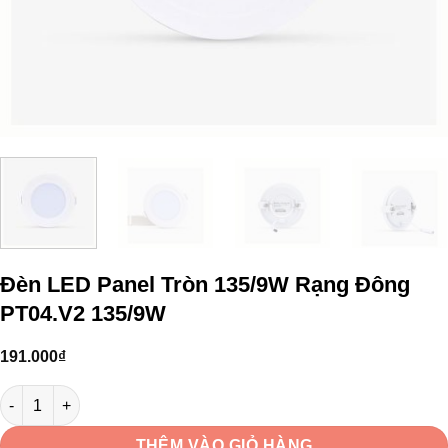
Đèn LED Panel Tròn 135/9W Rạng Đông
PT04.V2 135/9W
191.000
₫
Đèn LED Panel Tròn 135/9W Rạng Đông PT04.V2 135/9W số lượng
THÊM VÀO GIỎ HÀNG