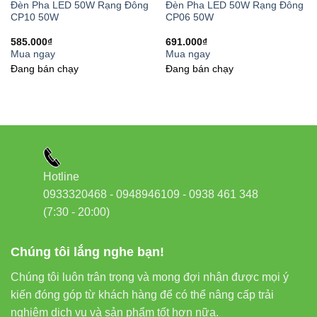
Đèn Pha LED 50W Rạng Đông
Đèn Pha LED 50W Rạng Đông
thụ
CP10 50W
CP06 50W
585.000
₫
691.000
₫
1.000
Tuổi thọ
30.000 giờ
8.000 giờ
Mua ngay
Mua ngay
giờ
Đang bán chạy
Đang bán chạy
Khả năng
Có
Không
Không
đổi màu
Hiệu suất
chiếu
Cao
Trung bình
Thấp
Hotline
sáng
0933320468 - 0948946109 - 0938 461 348
(7:30 - 20:00)
Thân
thiện môi
Rất cao
Trung bình
Thấp
trường
Chúng tôi lắng nghe bạn!
Chúng tôi luôn trân trọng và mong đợi nhận được mọi ý
kiến đóng góp từ khách hàng để có thể nâng cấp trải
Hướng Dẫn Lắp Đặt Đèn LED Panel
nghiệm dịch vụ và sản phẩm tốt hơn nữa.