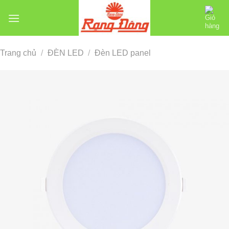
Chuyển
đến
nội
dung
Trang chủ
/
ĐÈN LED
/
Đèn LED panel