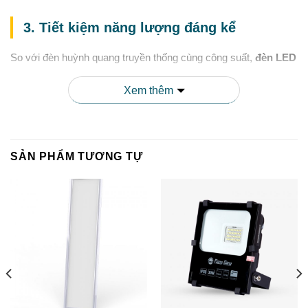
3. Tiết kiệm năng lượng đáng kể
So với đèn huỳnh quang truyền thống cùng công suất,
đèn LED
tube chống ẩm 20W
của Rạng Đông tiết kiệm hơn
50% điện
năng
. Điều này không chỉ giúp giảm hóa đơn tiền điện mà còn
Xem thêm
góp phần bảo vệ môi trường.
4. Tuổi thọ cao
SẢN PHẨM TƯƠNG TỰ
Đèn LED tube chống ẩm Rạng Đông có tuổi thọ lên đến
25.000
giờ
, gấp nhiều lần so với đèn huỳnh quang truyền thống. Điều
này giúp giảm đáng kể chi phí thay thế và bảo trì trong dài hạn.
5. Khởi động nhanh, không nhấp nháy
Không giống như đèn huỳnh quang cần thời gian khởi động,
đèn
LED tube chống ẩm
Rạng Đông cho ánh sáng ngay lập tức khi