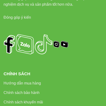
nghiệm dịch vụ và sản phẩm tốt hơn nữa.
Trang trại, nhà kính
: Môi trường đòi hỏi độ bền và khả
năng chịu ẩm cao.
Đóng góp ý kiến
So Sánh Đèn LED Tube Chống Ẩm
20W T8 CA01 Với Các Loại Đèn
Khác
ĐÈN LED
ĐÈN
ĐÈN LED
TUBE
HUỲNH
TIÊU CHÍ
TUBE
CHỐNG ẨM
QUANG
THƯỜNG
CHÍNH SÁCH
20W
T8
Hướng dẫn mua hàng
Công suất
20W
40W
20W
tiêu thụ
Chính sách bảo hành
1800
2000
Chính sách khuyến mãi
Độ sáng
2000 lumen