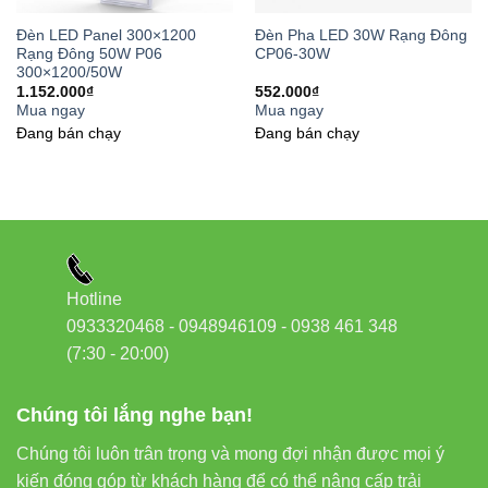
bật công tắc. Đặc biệt, ánh sáng ổn định không nhấp nháy giúp
Đèn LED Panel 300×1200
Đèn Pha LED 30W Rạng Đông
bảo vệ mắt người dùng và tạo cảm giác thoải mái khi làm việc
Rạng Đông 50W P06
CP06-30W
300×1200/50W
dưới ánh đèn trong thời gian dài.
1.152.000
₫
552.000
₫
Mua ngay
Mua ngay
Đang bán chạy
Đang bán chạy
Ứng Dụng Của Đèn LED Tube
Chống Ẩm 20W T8 CA01 Rạng Đông
Nhà xưởng, kho hàng
: Nơi thường xuyên có độ ẩm cao
và cần ánh sáng mạnh để đảm bảo an toàn lao động.
Hotline
0933320468 - 0948946109 - 0938 461 348
Bãi đỗ xe ngầm, hầm
: Khu vực kín, ẩm ướt cần hệ
(7:30 - 20:00)
thống chiếu sáng bền bỉ và tiết kiệm.
Phòng tắm công cộng, bể bơi
: Nơi có độ ẩm cực cao
Chúng tôi lắng nghe bạn!
và yêu cầu an toàn điện nghiêm ngặt.
Khu vực ven biển
: Nơi không khí mặn có thể ăn mòn
Chúng tôi luôn trân trọng và mong đợi nhận được mọi ý
các thiết bị chiếu sáng thông thường.
kiến đóng góp từ khách hàng để có thể nâng cấp trải