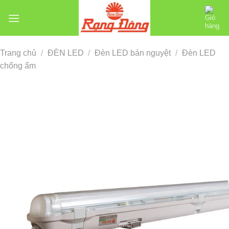
Chuyển
đến
nội
dung
Trang chủ
/
ĐÈN LED
/
Đèn LED bán nguyệt
/
Đèn LED
chống ẩm