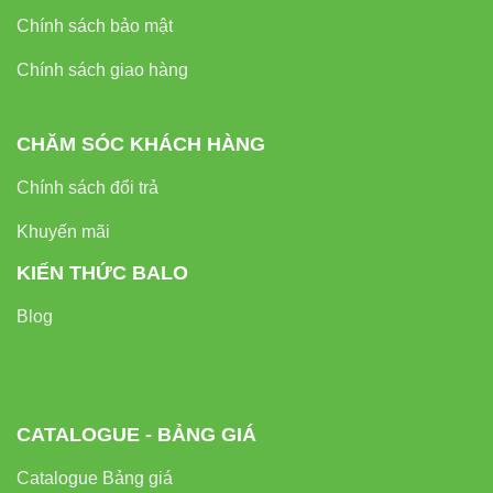
lumen
lumen
Chính sách bảo mật
Tuổi thọ
25.000 giờ
8.000 giờ
20.000 giờ
Chính sách giao hàng
Khả năng
IP65
Thấp
IP20
chống ẩm
CHĂM SÓC KHÁCH HÀNG
Chính sách đổi trả
Chi phí
Thấp
Cao
Trung bình
vận hành
Khuyến mãi
KIẾN THỨC BALO
An toàn
trong môi
Cao
Thấp
Trung bình
Blog
trường
ẩm
Hướng Dẫn Lắp Đặt Đèn LED Tube
CATALOGUE - BẢNG GIÁ
Chống Ẩm 20W T8 CA01 Rạng Đông
Catalogue Bảng giá