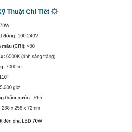
ỹ Thuật Chi Tiết
70W
ạt động:
100-240V
 màu (CRI):
>80
àu:
6500K (ánh sáng trắng)
g:
7000lm
110°
5.000 giờ
ng thấm nước:
IP65
:
288 x 258 x 72mm