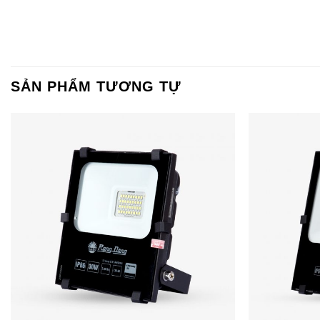
Với quang thông l
không gian rộng. G
nhau.
SẢN PHẨM TƯƠNG TỰ
4. Thân Th
Đèn LED Rạng Đ
trường. Sản phẩm đ
5. Khả Năn
Với chỉ số bảo vệ 
không gian trong nh