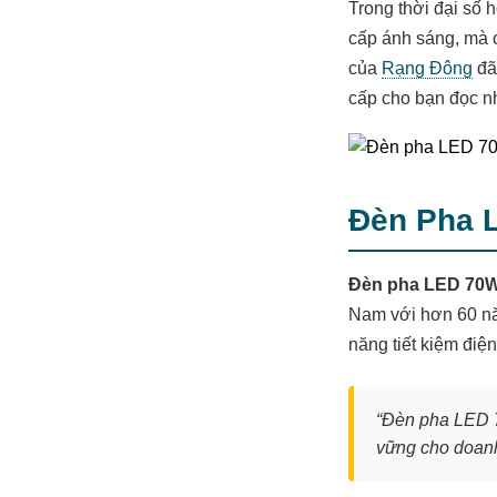
Trong thời đại số 
cấp ánh sáng, mà c
của
Rạng Đông
đã 
cấp cho bạn đọc nh
Đèn Pha 
Đèn pha LED 70
Nam với hơn 60 nă
năng tiết kiệm điệ
“Đèn pha LED 7
vững cho doanh