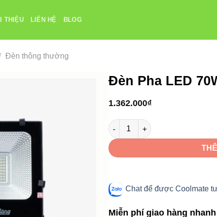
I THIỆU
LIÊN HỆ
BLOG
/
Đèn thông thường
Đèn Pha LED 70
1.362.000
₫
Đèn Pha LED 70W CP06 70W số 
THÊ
Chat để được Coolmate tư 
Miễn phí giao hàng nhanh