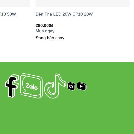
ng Đông
P10 50W
Đèn Pha LED 20W CP10 20W
280.000
₫
 gian và mục đích sử dụng khác nhau:
Mua ngay
Đang bán chạy
Loại Đèn Pha Khác
OGEN
ĐÈN PHA METAL HALIDE