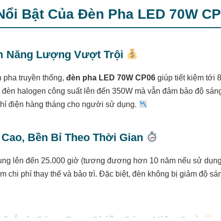
Nổi Bật Của Đèn Pha LED 70W C
ệm Năng Lượng Vượt Trội
n pha truyền thống,
đèn pha LED 70W CP06
giúp tiết kiệm tới
hế đèn halogen công suất lên đến 350W mà vẫn đảm bảo độ sán
phí điện hàng tháng cho người sử dụng.
ọ Cao, Bền Bỉ Theo Thời Gian
dụng lên đến 25.000 giờ (tương đương hơn 10 năm nếu sử dụng
m chi phí thay thế và bảo trì. Đặc biệt, đèn không bị giảm độ s
Độ Ánh Sáng Cao, Chiếu Sáng Hiệu Quả