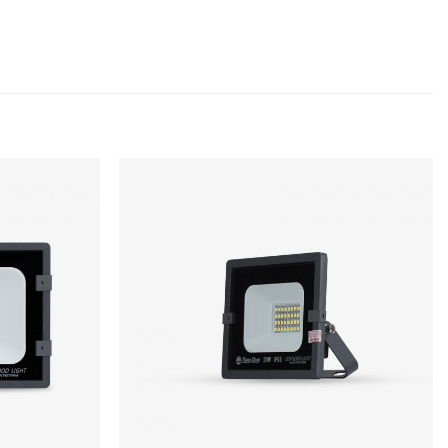
nh mẽ, đảm bảo khả năng chiếu sáng cho
ớn, phù hợp với nhiều mục đích sử dụng khác
a UV, giảm thiểu tác động tiêu cực đến môi
hái và sức khỏe người sử dụng.
 nước hiệu quả, cho phép sử dụng ở cả
hiệt.