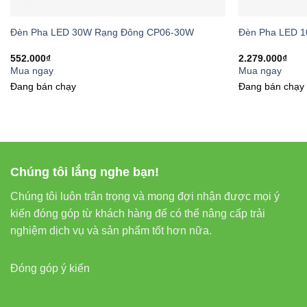
Ứng Dụng
Đèn Pha LED 30W Rạng Đông CP06-30W
Đèn Pha LED 
552.000
₫
2.279.000
₫
Đèn pha LED 70
Mua ngay
Mua ngay
Đang bán chạy
Đang bán chạy
Chiếu sáng
Chiếu sáng
Chiếu sáng
Chúng tôi lắng nghe bạn!
Chiếu sáng 
Chiếu sáng
Chúng tôi luôn trân trọng và mong đợi nhận được mọi ý
kiến đóng góp từ khách hàng để có thể nâng cấp trải
nghiệm dịch vụ và sản phẩm tốt hơn nữa.
So Sánh 
Đóng góp ý kiến
TIÊU CHÍ