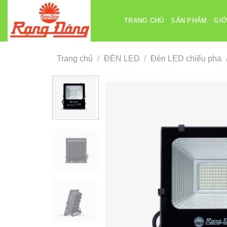
Chuyển
đến
TRANG CHỦ
SẢN PHẨM
GIỚ
nội
dung
Trang chủ
/
ĐÈN LED
/
Đèn LED chiếu pha