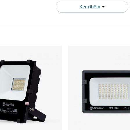
Xem thêm
ên đến 7000lm,
đèn pha LED 70W CP06
cung cấp ánh sáng mạ
óc chiếu 110° cho phép đèn phủ sáng hiệu quả trên diện tích l
iện Với Môi Trường
ông
không chứa thủy ngân và các chất độc hại, không phát ra ti
ược thiết kế theo tiêu chuẩn xanh, góp phần bảo vệ hệ sinh t
g Chống Chịu Thời Tiết Tốt
IP65,
đèn pha LED 70W CP06
có khả năng chống bụi và chống
à và ngoài trời mà không lo ngại về các yếu tố thời tiết khắc ng