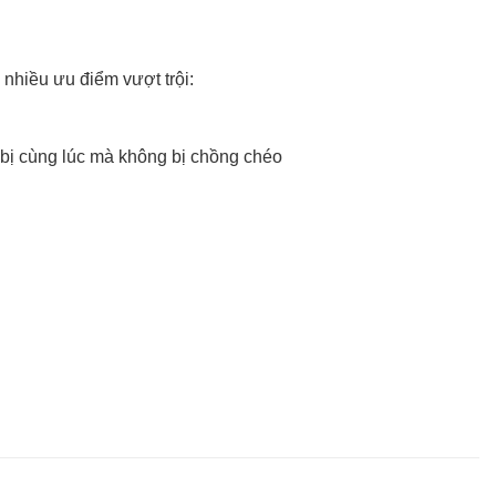
hiều ưu điểm vượt trội:
 bị cùng lúc mà không bị chồng chéo
nh của sản phẩm. Đặc biệt, phản hồi từ
úc trong phạm vi công suất cho phép.