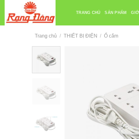
Chuyển
đến
TRANG CHỦ
SẢN PHẨM
GIỚ
nội
dung
Trang chủ
/
THIẾT BỊ ĐIỆN
/
Ổ cắm