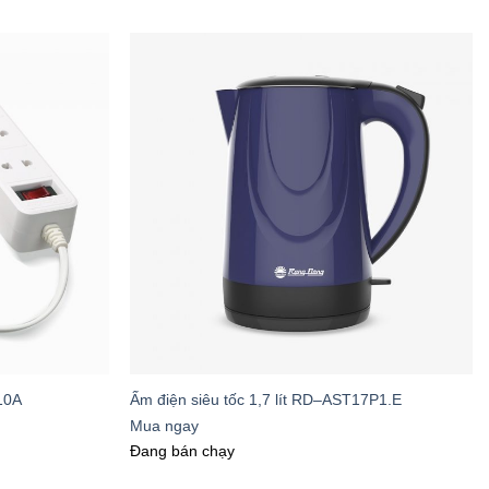
qua:
các tiêu chuẩn quốc tế về an toàn điện
 vượt quá 10A
10A
Ấm điện siêu tốc 1,7 lít RD–AST17P1.E
tích lũy kiến thức chuyên sâu về an toàn
Mua ngay
Đang bán chạy