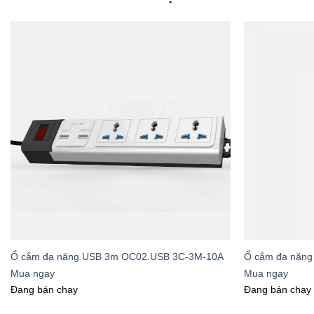
Expertise
Rạng Đông thể hiệ
Tiêu chuẩn 
Công nghệ 
Hệ thống bả
Khả năng c
Ổ cắm đa năng USB 3m OC02.USB 3C-3M-10A
Ổ cắm đa năng
Với hơn 6 thập kỷ k
Mua ngay
Mua ngay
điện và áp dụng v
Đang bán chạy
Đang bán chạy