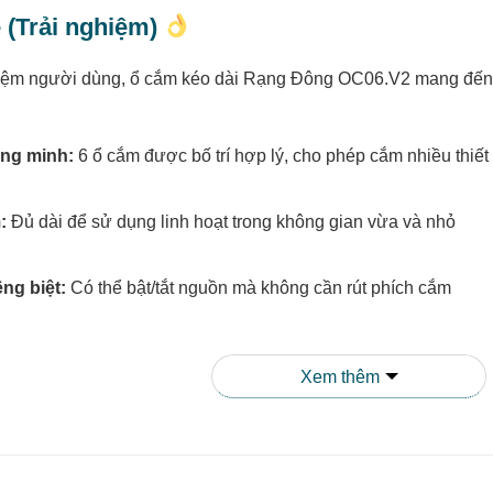
 (Trải nghiệm)
hiệm người dùng, ổ cắm kéo dài Rạng Đông OC06.V2 mang đến n
ông minh:
6 ổ cắm được bố trí hợp lý, cho phép cắm nhiều thiết
:
Đủ dài để sử dụng linh hoạt trong không gian vừa và nhỏ
êng biệt:
Có thể bật/tắt nguồn mà không cần rút phích cắm
ển thị trạng thái hoạt động trực quan
Xem thêm
này trong thực tế, người dùng đánh giá cao độ bền và sự ổn đị
ấy ổ cắm này
không bị nóng
khi sử dụng nhiều thiết bị cùng l