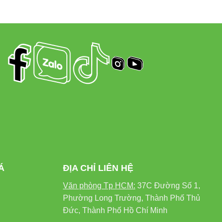
ệt Nam với lịch sử hơn 60 năm
và an toàn
phòng và doanh nghiệp
Á
ĐỊA CHỈ LIÊN HỆ
Văn phòng Tp HCM:
37C Đường Số 1,
Phường Long Trường, Thành Phố Thủ
Đức, Thành Phố Hồ Chí Minh