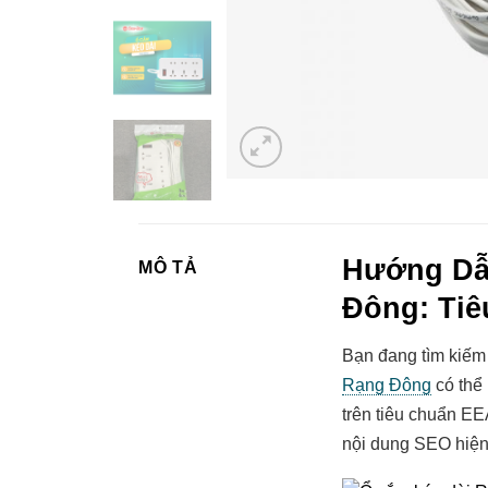
Hướng Dẫ
MÔ TẢ
Đông: Tiê
Bạn đang tìm kiếm 
Rạng Đông
có thể 
trên tiêu chuẩn EE
nội dung SEO hiện