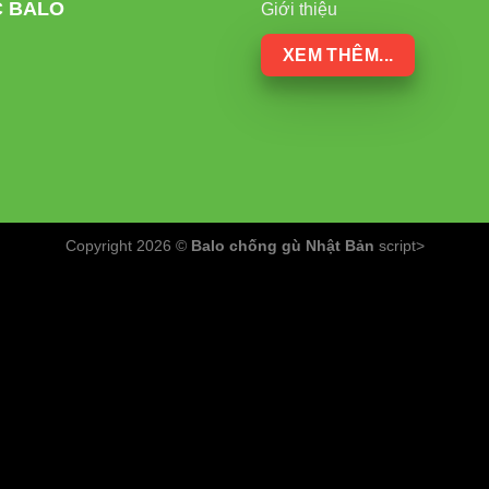
C BALO
Giới thiệu
 của sản phẩm được minh chứng qua:
XEM THÊM...
ểm soát chất lượng:
Mỗi ổ cắm đều trải qua kiểm tra nghiêm n
 cấp:
Sử dụng vật liệu an toàn, bền bỉ và thân thiện với môi tr
 mãi:
Hệ thống hỗ trợ khách hàng chuyên nghiệp
Copyright 2026 ©
Balo chống gù Nhật Bản
script>
ch cực:
Người dùng đánh giá cao về độ bền và tính an toàn
ông chỉ đến từ chất lượng sản phẩm mà còn từ cam kết lâu dài 