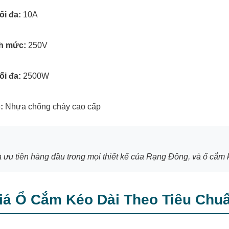
ối đa:
10A
nh mức:
250V
ối đa:
2500W
:
Nhựa chống cháy cao cấp
à ưu tiên hàng đầu trong mọi thiết kế của Rạng Đông, và ổ cắm 
Giá Ổ Cắm Kéo Dài Theo Tiêu Ch