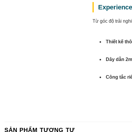
Experience
Từ góc độ trải ng
Thiết kế th
Dây dẫn 2m
Công tắc ri
Đèn báo:
Hi
Khi sử dụng ổ cắm 
người dùng cho th
SẢN PHẨM TƯƠNG TỰ