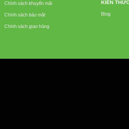
KIẾN THỨ
Chính sách khuyến mãi
Tính đáng tin cậy
Blog
Chính sách bảo mật
Chính sách giao hàng
Hệ thống ki
Vật liệu cao
Dịch vụ hậu
Phản hồi tí
“Sự tin cậy kh