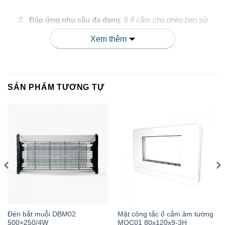
Đáp ứng nhu cầu đa dạng
: 6 ổ cắm cho phép bạn sử
dụng nhiều thiết bị điện cùng lúc.
Xem thêm
An toàn tuyệt đối
: Thiết kế chống cháy, chống quá tải,
bảo vệ người dùng và thiết bị điện.
SẢN PHẨM TƯƠNG TỰ
Tiết kiệm chi phí
: Không cần lắp đặt thêm ổ cắm cố
định, tiết kiệm chi phí sửa chữa và lắp đặt.
Linh hoạt trong sử dụng
: Dễ dàng di chuyển, thay đổi vị
trí theo nhu cầu sử dụng.
“Ổ cắm kéo dài Rạng Đông OC06 không chỉ là một phụ
kiện điện thông thường mà còn là giải pháp an toàn, tiện
Đèn bắt muỗi DBM02
Mặt công tắc ổ cắm âm tường
500×250/4W
MOC01 80x120x9-3H