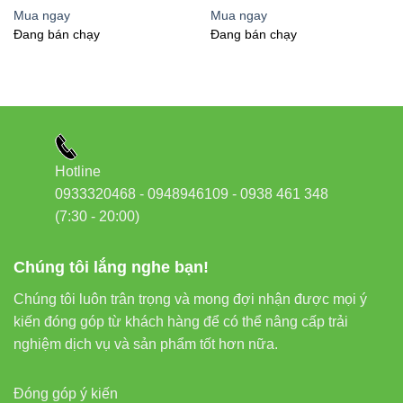
lợi cho mọi gia đình hiện đại.” – Chuyên gia điện dân
Mua ngay
Mua ngay
dụng
Đang bán chạy
Đang bán chạy
So sánh Ổ cắm kéo dài Rạng Đông
với các sản phẩm khác trên thị
trường
Hotline
0933320468 - 0948946109 - 0938 461 348
(7:30 - 20:00)
Chúng tôi lắng nghe bạn!
Ổ CẮM RẠNG
Ổ CẮM THÔNG
TIÊU CHÍ
ĐÔNG OC06
THƯỜNG
Chúng tôi luôn trân trọng và mong đợi nhận được mọi ý
Chất
kiến đóng góp từ khách hàng để có thể nâng cấp trải
Nhựa chống cháy
Nhựa thông
lượng vật
nghiệm dịch vụ và sản phẩm tốt hơn nữa.
cao cấp
thường
liệu
Đóng góp ý kiến