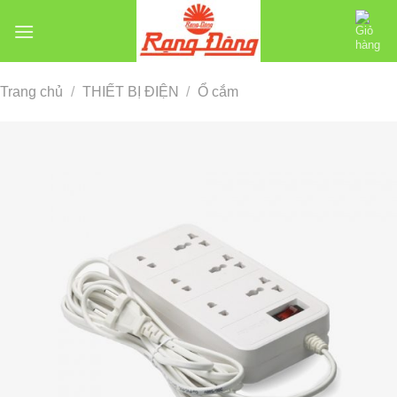
Chuyển
đến
nội
dung
Trang chủ
/
THIẾT BỊ ĐIỆN
/
Ổ cắm