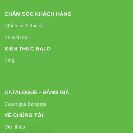
tắc sau:
CHĂM SÓC KHÁCH HÀNG
Không sử dụng quá tải
: Tổng công suất các thiết bị
Chính sách đổi trả
không nên vượt quá 2200W.
Khuyến mãi
Kiểm tra dây điện thường xuyên
: Đảm bảo dây không
KIẾN THỨC BALO
bị xước, nứt hoặc hở lõi đồng.
Blog
Tắt công tắc khi không sử dụng
: Giúp tiết kiệm điện và
bảo vệ thiết bị.
CATALOGUE - BẢNG GIÁ
Không đặt ở nơi ẩm ướt
: Tránh nguy cơ chập điện và
hư hỏng thiết bị.
Catalogue Bảng giá
VỀ CHÚNG TÔI
Không để dây bị xoắn, gập
: Duy trì dây ở trạng thái
thẳng để tránh hư hỏng bên trong.
Giới thiệu