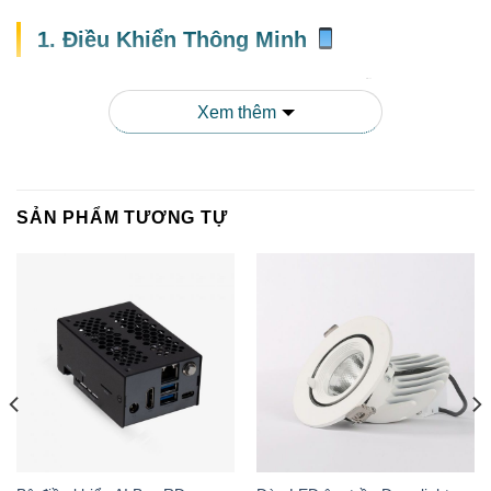
1. Điều Khiển Thông Minh
Với ứng dụng
Rạng Đông Smart Lighting
(có sẵn trên cả iOS
Xem thêm
và Android), người dùng có thể dễ dàng điều chỉnh độ sáng,
nhiệt độ màu, cài đặt lịch trình và tạo các chế độ sáng khác
nhau. Việc điều khiển đèn chưa bao giờ dễ dàng đến thế!
SẢN PHẨM TƯƠNG TỰ
2. Tiết Kiệm Năng Lượng
So với đèn LED thông thường,
AT16.BLE
tiết kiệm đến 30%
điện năng nhờ khả năng điều chỉnh độ sáng và lập lịch thông
minh. Bảng so sánh dưới đây sẽ giúp bạn thấy rõ hơn: