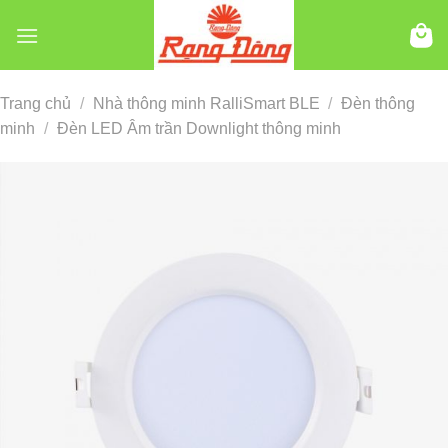
Chuyển
đến
nội
dung
Trang chủ
/
Nhà thông minh RalliSmart BLE
/
Đèn thông
minh
/
Đèn LED Âm trần Downlight thông minh