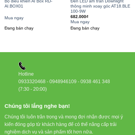
Bộ điều khiển AI Box RD-
Đèn LED âm trần Downlight
AT16.BLE
ĐÈN LED
AI.BOX01
thông minh xoay góc AT18.BLE
TIÊU CHÍ
90/7W
THƯỜNG 7W
100-9W
682.000
₫
Mua ngay
Điện năng tiêu
4.9-7W (tùy
Mua ngay
7W (cố định)
Đang bán chạy
Đang bán chạy
thụ thực tế
độ sáng)
Chi phí điện hàng
Khoảng
Khoảng 50.000
năm*
35.000 VNĐ
VNĐ
Điều khiển từ xa
Có
Không
Hotline
Lập lịch tự động
Có
Không
0933320468 - 0948946109 - 0938 461 348
(7:30 - 20:00)
*Tính toán dựa trên mức sử dụng trung bình 5 giờ/ngày
Chúng tôi lắng nghe bạn!
3. Linh Hoạt Trong Thiết Kế Không Gian
Chúng tôi luôn trân trọng và mong đợi nhận được mọi ý
kiến đóng góp từ khách hàng để có thể nâng cấp trải
nghiệm dịch vụ và sản phẩm tốt hơn nữa.