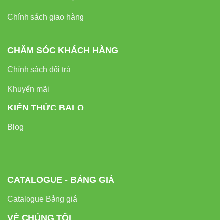
Chính sách giao hàng
Nhà hàng, khách sạn:
Tạo không gian sang trọng, ấm
cúng theo từng thời điểm trong ngày
CHĂM SÓC KHÁCH HÀNG
Chính sách đổi trả
Cách Lắp Đặt Và Kết Nối AT16.BLE
Khuyến mãi
KIẾN THỨC BALO
Việc lắp đặt AT16.BLE vô cùng đơn giản, phù hợp với cả những
Blog
người không có kinh nghiệm kỹ thuật:
Lắp đặt đèn vào vị trí âm trần (kích thước lỗ khoét
90mm)
CATALOGUE - BẢNG GIÁ
Catalogue Bảng giá
Tải ứng dụng “Rạng Đông Smart Lighting” từ App Store
VỀ CHÚNG TÔI
hoặc Google Play