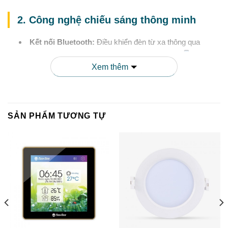
2. Công nghệ chiếu sáng thông minh
Kết nối Bluetooth:
Điều khiển đèn từ xa thông qua
smartphone với ứng dụng RD Smart Lighting
Xem thêm
Điều chỉnh độ sáng:
Tùy chỉnh cường độ ánh sáng từ 0-
100% theo nhu cầu sử dụng
Thay đổi nhiệt độ màu:
Linh hoạt điều chỉnh từ ánh sáng
trắng ấm (2700K) đến trắng tự nhiên (6500K)
SẢN PHẨM TƯƠNG TỰ
Hẹn giờ thông minh:
Thiết lập lịch bật/tắt tự động theo
thói quen sinh hoạt
Tạo kịch bản ánh sáng:
Lưu và kích hoạt các chế độ
ánh sáng yêu thích chỉ với một chạm
3. Hiệu suất chiếu sáng và tiết kiệm năng
lượng