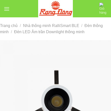
Chuyển
đến
nội
dung
Trang chủ
/
Nhà thông minh RalliSmart BLE
/
Đèn thông
minh
/
Đèn LED Âm trần Downlight thông minh