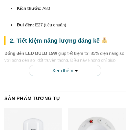
Kích thước:
A80
Đui đèn:
E27 (tiêu chuẩn)
2. Tiết kiệm năng lượng đáng kể
Bóng đèn LED BULB 15W
giúp tiết kiệm tới 85% điện năng so
với bóng đèn sợi đốt truyền thống. Điều này không chỉ giúp
giảm hóa đơn tiền điện hàng tháng mà còn góp phần bảo vệ môi
Xem thêm
trường thông qua việc giảm phát thải CO2.
SẢN PHẨM TƯƠNG TỰ
LƯỢNG
CHI PHÍ
LOẠI
CÔNG
ĐIỆN TIÊU
ĐIỆN NĂNG
BÓNG
SUẤT
THỤ (1000
(VNĐ/1000
ĐÈN
GIỜ)
GIỜ)*