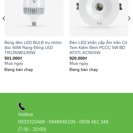
Bóng đèn
100W
100 kWh
250.000
sợi đốt
Bóng đèn
LED BULB
15W
15 kWh
37.500
Rạng Đông
Bóng đèn LED BULB trụ nhôm
Đèn LED khẩn cấp Âm trần Có
đúc 60W Rạng Đông LED
Tem Kiểm Định PCCC 5W BD
TR135NĐ1/60W
AT07L KC90/5W
* Tính theo giá điện trung bình 2.500 VNĐ/kWh
501.000
₫
920.000
₫
Mua ngay
Mua ngay
Đang bán chạy
Đang bán chạy
3. Độ bền cao và thân thiện với môi
trường
Với tuổi thọ trên 25.000 giờ,
bóng đèn LED Rạng Đông
có thể
sử dụng liên tục trong hơn 3 năm mà không cần thay thế. Ngoài
ra, bóng đèn không chứa thủy ngân và các chất độc hại, hoàn
Hotline
toàn an toàn khi sử dụng và thải bỏ.
0933320468 - 0948946109 - 0938 461 348
(7:30 - 20:00)