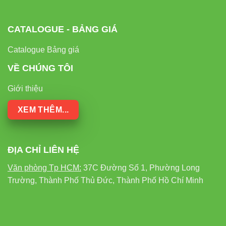
với các loại đèn khác
CATALOGUE - BẢNG GIÁ
Catalogue Bảng giá
VỀ CHÚNG TÔI
LED BULB
ĐÈN
Giới thiệu
ĐÈN
TIÊU CHÍ
RẠNG ĐÔNG
SỢI
COMPACT
15W
ĐỐT
XEM THÊM...
Công suất
tương
15W
25W
100W
đương
ĐỊA CHỈ LIÊN HỆ
Văn phòng Tp HCM:
37C Đường Số 1, Phường Long
1.000
Tuổi thọ
>25.000 giờ
8.000 giờ
Trường, Thành Phố Thủ Đức, Thành Phố Hồ Chí Minh
giờ
Hiệu suất
15
100 lm/W
60 lm/W
ánh sáng
lm/W