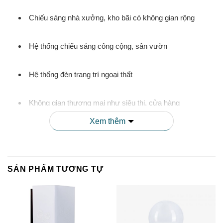
Chiếu sáng nhà xưởng, kho bãi có không gian rộng
Hệ thống chiếu sáng công cộng, sân vườn
Hệ thống đèn trang trí ngoại thất
Không gian thương mại như siêu thị, cửa hàng
Xem thêm
Các khu vực cần ánh sáng mạnh và tiết kiệm điện
SẢN PHẨM TƯƠNG TỰ
II. CHI TIẾT KỸ THUẬT CỦA BÓNG
ĐÈN LED BULB TRỤ 30W
TR100NĐ2/30W.H