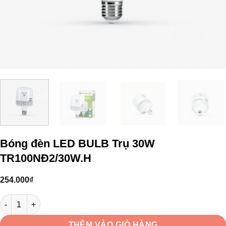
Bóng đèn LED BULB Trụ 30W
TR100NĐ2/30W.H
254.000
₫
Bóng đèn LED BULB Trụ 30W TR100NĐ2/30W.H số lượng
THÊM VÀO GIỎ HÀNG