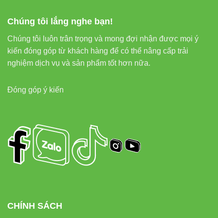
Trắng (6500K), Trung tính (4000K),
Nhiệt độ màu
Vàng (3000K)
Chúng tôi lắng nghe bạn!
Chúng tôi luôn trân trọng và mong đợi nhận được mọi ý
Chỉ số hoàn
>80
kiến đóng góp từ khách hàng để có thể nâng cấp trải
màu (CRI)
nghiệm dịch vụ và sản phẩm tốt hơn nữa.
Góc chiếu
270°
Đóng góp ý kiến
Tuổi thọ
>25.000 giờ
Chất liệu
Nhôm + nhựa PC cao cấp
Đui đèn
E27
Bảo hành
24 tháng
CHÍNH SÁCH