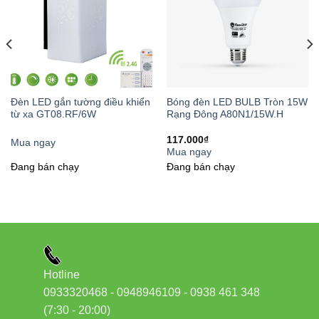
Để hiểu rõ hơn về sản phẩm, hãy cùng tìm hiểu chi tiết các
thông số kỹ thuật của
bóng đèn LED BULB Trụ 30W
TR100NĐ2/30W.H Rạng Đông
:
Đèn LED gắn tường điều khiển
Bóng đèn LED BULB Tròn 15W
từ xa GT08.RF/6W
Rạng Đông A80N1/15W.H
117.000
₫
Mua ngay
Mua ngay
THÔNG SỐ
GIÁ TRỊ
Đang bán chạy
Đang bán chạy
Model
TR100NĐ2/30W.H
Công suất
30W
Điện áp
220-240V/50-60Hz
Hotline
0933320468 - 0948946109 - 0938 461 348
Quang thông
>3000 lumen
(7:30 - 20:00)