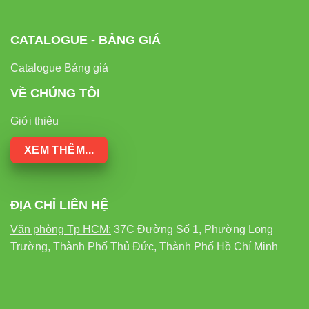
LED PANEL
LED
LED
CATALOGUE - BẢNG GIÁ
TIÊU
RẠNG
PANEL
PANEL
CHÍ
ĐÔNG
THƯƠNG
THƯƠNG
PT04.V2
HIỆU A
HIỆU B
Catalogue Bảng giá
VỀ CHÚNG TÔI
Công
9W
10W
12W
suất
Giới thiệu
Quang
XEM THÊM...
>800 lumen
750 lumen
820 lumen
thông
Hiệu
>90 lm/W
75 lm/W
68 lm/W
ĐỊA CHỈ LIÊN HỆ
suất
Văn phòng Tp HCM:
37C Đường Số 1, Phường Long
Tuổi
Trường, Thành Phố Thủ Đức, Thành Phố Hồ Chí Minh
25.000 giờ
20.000 giờ
18.000 giờ
thọ
Bảo
24 tháng
12 tháng
18 tháng