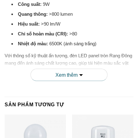
Công suất:
9W
Quang thông:
>800 lumen
Hiệu suất:
>90 lm/W
Chỉ số hoàn màu (CRI):
>80
Nhiệt độ màu:
6500K (ánh sáng trắng)
Với thông số kỹ thuật ấn tượng, đèn LED panel tròn Rạng Đông
mang đến ánh sáng chất lượng cao, giúp tái hiện màu sắc vật
thể trung thực, bảo vệ thị lực người dùng tốt hơn các loại đèn
Xem thêm
thông thường.
3. Tiết Kiệm Điện Năng Tối Ưu
SẢN PHẨM TƯƠNG TỰ
So với các loại đèn truyền thống cùng công suất chiếu sáng,
đèn LED panel PT04.V2 110/9W
tiết kiệm đến 50% điện năng.
Với tuổi thọ lên đến 25.000 giờ, sản phẩm giúp người dùng tiết
kiệm đáng kể chi phí thay thế và bảo trì.