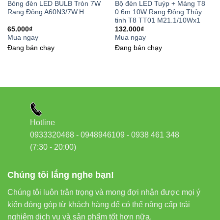
Bóng đèn LED BULB Tròn 7W
Bộ đèn LED Tuýp + Máng T8
Rạng Đông A60N3/7W.H
0.6m 10W Rạng Đông Thủy
Ánh sáng trắng (6500K)
: Mang lại cảm giác tỉnh táo, phù
tinh T8 TT01 M21.1/10Wx1
65.000
₫
132.000
₫
hợp cho khu vực cần độ tập trung cao
Mua ngay
Mua ngay
Đang bán chạy
Đang bán chạy
4. Tuổi thọ vượt trội
Với
tuổi thọ lên đến 25.000 giờ
(tương đương khoảng 10-15
năm sử dụng bình thường), bóng đèn LED BULB Trụ nhôm đúc
Rạng Đông giúp người dùng tiết kiệm chi phí thay thế đáng kể
so với các loại đèn truyền thống.
Hotline
0933320468 - 0948946109 - 0938 461 348
Lợi ích khi sử dụng bóng đèn LED
(7:30 - 20:00)
BULB Trụ nhôm đúc Rạng Đông
Chúng tôi lắng nghe bạn!
Chúng tôi luôn trân trọng và mong đợi nhận được mọi ý
kiến đóng góp từ khách hàng để có thể nâng cấp trải
1. Tiết kiệm năng lượng đáng kể
nghiệm dịch vụ và sản phẩm tốt hơn nữa.