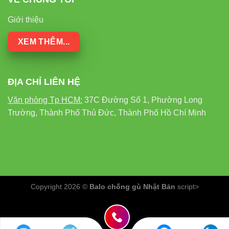
BÓNG
Giới thiệu
BÓNG ĐÈN
BÓNG
TIÊU
ĐÈN
LED BULB TRỤ
ĐÈN
CHÍ
SỢI
NHÔM ĐÚC
COMPACT
ĐỐT
XEM THÊM...
Công
suất
20W
100W
40W
ĐỊA CHỈ LIÊN HỆ
tiêu
thụ
Văn phòng Tp HCM:
37C Đường Số 1, Phường Long
Trường, Thành Phố Thủ Đức, Thành Phố Hồ Chí Minh
Quang
1500
1800
1800-2000 lumen
thông
lumen
lumen
Tuổi
1.000
25.000 giờ
8.000 giờ
thọ
giờ
Copyright 2026 ©
Balo chống gù Nhật Bản
script>
Thời
gian
Cần thời
Tức thì
Tức thì
khởi
gian