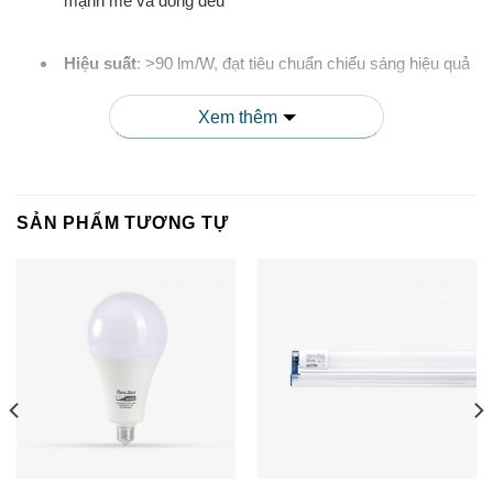
mạnh mẽ và đồng đều
Hiệu suất
: >90 lm/W, đạt tiêu chuẩn chiếu sáng hiệu quả
Xem thêm
Chỉ số hoàn màu (CRI)
: >80, giúp tái tạo màu sắc trung
thực
3. Nhiệt độ màu đa dạng
SẢN PHẨM TƯƠNG TỰ
Sản phẩm có nhiều lựa chọn về nhiệt độ màu để phù hợp với
các không gian và mục đích sử dụng khác nhau:
Ánh sáng trắng ấm (3000K)
: Tạo cảm giác thư giãn, ấm
cúng, phù hợp cho phòng ngủ, phòng khách
Ánh sáng trắng tự nhiên (4000K)
: Cân bằng giữa ấm
và lạnh, phù hợp cho không gian làm việc