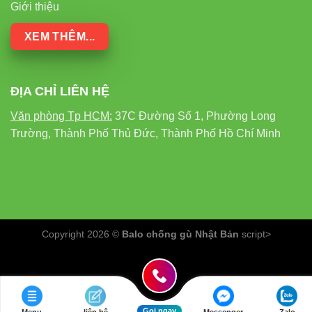
Giới thiệu
Tháo đế thiết bị và gắn vào vị trí đã xác định bằng vít kèm
XEM THÊM...
theo
ĐỊA CHỈ LIÊN HỆ
Kích hoạt pin bằng cách gỡ bỏ dải nhựa cách điện
Văn phòng Tp HCM:
37C Đường Số 1, Phường Long
Xoay thân thiết bị vào đế theo chiều kim đồng hồ đến khi
Trường, Thành Phố Thủ Đức, Thành Phố Hồ Chí Minh
khớp
Nhấn nút Test để kiểm tra hoạt động của thiết bị
3. Kết Nối Nhiều Thiết Bị Với Nhau
Copyright 2026 ©
Balo chống gù Nhật Bản
script>
Để tạo thành hệ thống cảnh báo đồng bộ, bạn cần:
Lắp đặt thiết bị đầu tiên theo hướng dẫn trên
Gọi ngay