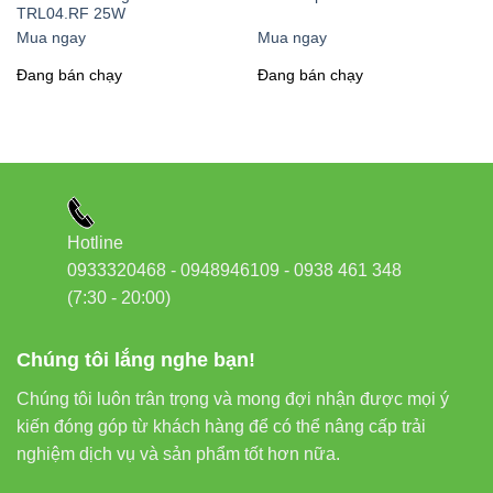
TRL04.RF 25W
1. Sử Dụng Trong Không Gian Gia Đình
Mua ngay
Mua ngay
Cảm biến khói thông minh
là thiết bị không thể thiếu trong mỗi
Đang bán chạy
Đang bán chạy
gia đình hiện đại. Bạn có thể lắp đặt tại những khu vực có nguy
cơ cháy cao như:
Phòng khách (nơi có nhiều thiết bị điện)
Hotline
Phòng ngủ (đảm bảo an toàn khi bạn đang ngủ)
0933320468 - 0948946109 - 0938 461 348
(7:30 - 20:00)
Nhà bếp (nơi thường xuyên xảy ra hỏa hoạn)
Chúng tôi lắng nghe bạn!
Gần khu vực cầu thang (giúp phát hiện khói khi cháy từ
Chúng tôi luôn trân trọng và mong đợi nhận được mọi ý
tầng dưới lên)
kiến đóng góp từ khách hàng để có thể nâng cấp trải
nghiệm dịch vụ và sản phẩm tốt hơn nữa.