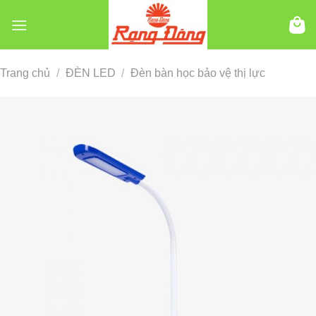
Chuyển
đến
nội
dung
Trang chủ
/
ĐÈN LED
/
Đèn bàn học bảo vệ thị lực