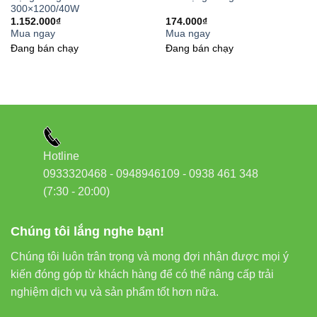
Thân thiện với môi trường:
Không chứa thủy ngân và
300×1200/40W
các chất độc hại, không phát ra tia UV và IR gây hại cho
1.152.000
₫
174.000
₫
Mua ngay
Mua ngay
da.
Đang bán chạy
Đang bán chạy
“Đèn bàn bảo vệ thị lực RD-RL-16/5W không chỉ là một
thiết bị chiếu sáng thông thường mà còn là người bạn
đồng hành đáng tin cậy bảo vệ đôi mắt của bạn và người
thân trong mỗi giờ học tập, làm việc.”
Hotline
0933320468 - 0948946109 - 0938 461 348
(7:30 - 20:00)
So sánh Đèn bàn Bảo vệ Thị lực RD-
RL-16/5W với các sản phẩm tương
Chúng tôi lắng nghe bạn!
tự
Chúng tôi luôn trân trọng và mong đợi nhận được mọi ý
kiến đóng góp từ khách hàng để có thể nâng cấp trải
nghiệm dịch vụ và sản phẩm tốt hơn nữa.