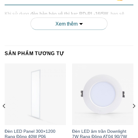
Khi sử dụng
đèn bàn bảo vệ thị lực RD-RL-16/5W
, bạn sẽ
nhận được những lợi ích tuyệt vời sau:
Xem thêm
Bảo vệ mắt hiệu quả:
Ánh sáng trắng tự nhiên, không
nhấp nháy, không chói lóa giúp giảm mỏi mắt, ngăn ngừa
SẢN PHẨM TƯƠNG TỰ
các bệnh về mắt như cận thị, loạn thị.
Tăng hiệu quả học tập và làm việc:
Ánh sáng đồng đều,
rõ ràng giúp tăng khả năng tập trung, nâng cao hiệu suất
học tập và làm việc.
Tiết kiệm điện năng:
Công nghệ LED tiết kiệm điện đến
80% so với đèn truyền thống, giúp giảm chi phí điện hàng
tháng.
Đèn LED Panel 300×1200
Đèn LED âm trần Downlight
Rạng Đông 40W P06
7W Rạng Đông AT04 90/7W