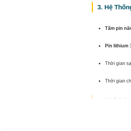
3. Hệ Thốn
Tấm pin năn
Pin lithium
3
Thời gian sạ
Thời gian ch
4. Chế Độ 
Đèn được trang bị