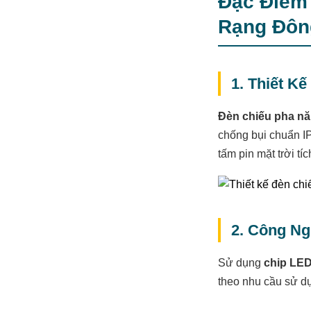
Đặc Điểm 
Rạng Đô
1. Thiết K
Đèn chiếu pha nă
chống bụi chuẩn IP
tấm pin mặt trời tí
2. Công Ng
Sử dụng
chip LE
theo nhu cầu sử dụ