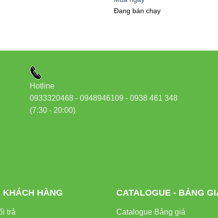
 chiếu sáng ngoại thất
Đang bán chạy
biển hiệu, biển quảng cáo
 ninh cho nhà ở, văn phòng
Hotline
ho các khu vực không có điện lưới như: khu cắm trại, khu du l
0933320468 - 0948946109 - 0938 461 348
(7:30 - 20:00)
èn Chiếu Pha Năng Lượng Mặt Tr
hường
 KHÁCH HÀNG
CATALOGUE - BẢNG GI
i trả
Catalogue Bảng giá
ĐÈN CHIẾU PHA NĂNG LƯỢNG MẶT TRỜI CP01.SL