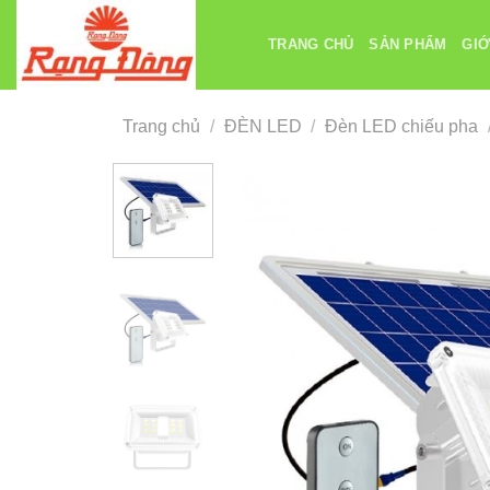
Chuyển
đến
TRANG CHỦ
SẢN PHẨM
GIỚ
nội
dung
Trang chủ
/
ĐÈN LED
/
Đèn LED chiếu pha