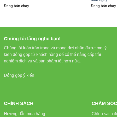
Trang trí và
Đang bán chạy
Đang bán chạy
Chiếu sáng 
Hệ thống an
Chúng tôi lắng nghe bạn!
Chiếu sáng c
Chúng tôi luôn trân trọng và mong đợi nhận được mọi ý
kiến đóng góp từ khách hàng để có thể nâng cấp trải
nghiệm dịch vụ và sản phẩm tốt hơn nữa.
So Sánh Đ
Đóng góp ý kiến
Thông T
CHÍNH SÁCH
CHĂM SÓC
Hướng dẫn mua hàng
Chính sách đổ
TIÊU CHÍ