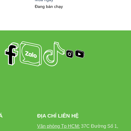
Đang bán chạy
ịch sinh thái…
ời Với Đèn Chiếu Pha
Á
ĐỊA CHỈ LIÊN HỆ
Văn phòng Tp HCM:
37C Đường Số 1,
ĐÈN CHIẾU PHA THÔNG THƯỜNG