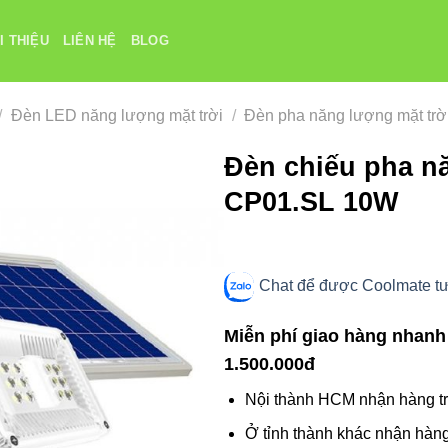
I THIỆU
LIÊN HỆ
BLOG
/
Đèn LED năng lượng mặt trời
/
Đèn pha năng lượng mặt trờ
Đèn chiếu pha n
CP01.SL 10W
Chat để được Coolmate tư 
Miễn phí giao hàng nhanh
1.500.000đ
Nội thành HCM nhận hàng tr
Ở tỉnh thành khác nhận hàng