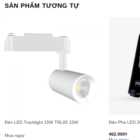
Chế độ 1:
Tự
SẢN PHẨM TƯƠNG TỰ
Chế độ 2:
Tự
Chế độ 3:
Ch
Ứng Dụng
Với thiết kế đa nă
gian:
Chiếu sáng s
Đèn LED Tracklight 15W TRL05 15W
Đèn Pha LED 
462.000
₫
Mua ngay
Mua ngay