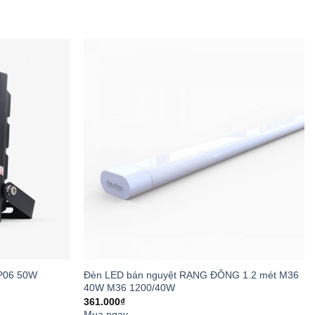
ng lên 100% khi phát hiện chuyển động
Mặt Trời CP01.SL 10W
t trời Rạng Đông
phù hợp cho nhiều không
Đèn LED bán nguyệt RẠNG ĐÔNG 1.2 mét M36
P06 50W
40W M36 1200/40W
361.000
₫
Mua ngay