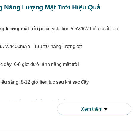
g Năng Lượng Mặt Trời Hiệu Quả
g lượng mặt trời
polycrystalline 5.5V/6W hiệu suất cao
.7V/4400mAh – lưu trữ năng lượng tốt
c đầy: 6-8 giờ dưới ánh nắng mặt trời
iếu sáng: 8-12 giờ liên tục sau khi sạc đầy
Hoạt Động Thông Minh
Xem thêm
cảm biến ánh sáng và chuyển động
thông minh với 3 chế độ