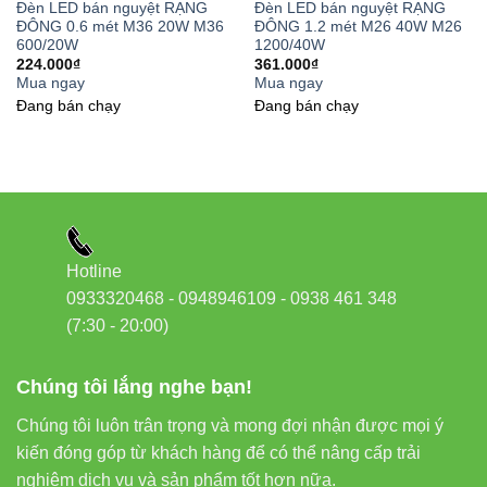
Đèn LED bán nguyệt RẠNG
Đèn LED bán nguyệt RẠNG
ĐÔNG 0.6 mét M36 20W M36
ĐÔNG 1.2 mét M26 40W M26
Chỉ số hoàn màu (CRI)
>80
600/20W
1200/40W
224.000
₫
361.000
₫
Mua ngay
Mua ngay
Quang thông
≥3.240 lumen
Đang bán chạy
Đang bán chạy
Góc chiếu
120°
Kích thước
Ø300 x 100mm
Tuổi thọ
25.000 giờ
Hotline
0933320468 - 0948946109 - 0938 461 348
Tính năng đặc biệt
Cảm biến chuyển động
(7:30 - 20:00)
Chúng tôi lắng nghe bạn!
Chúng tôi luôn trân trọng và mong đợi nhận được mọi ý
kiến đóng góp từ khách hàng để có thể nâng cấp trải
Ứng Dụng Của Đèn LED Bán Nguyệt
nghiệm dịch vụ và sản phẩm tốt hơn nữa.