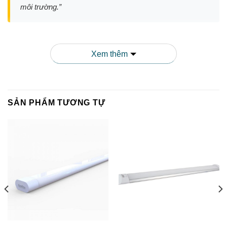
môi trường.”
Thông Số Kỹ Thuật Chi Tiết
Xem thêm
SẢN PHẨM TƯƠNG TỰ
THÔNG SỐ
CHI TIẾT
Mã sản phẩm
BD M16L 120/36W RAD
Công suất
36W
Điện áp hoạt động
220V – 240V AC, 50/60Hz
Nhiệt độ màu
6500K (Ánh sáng trắng)