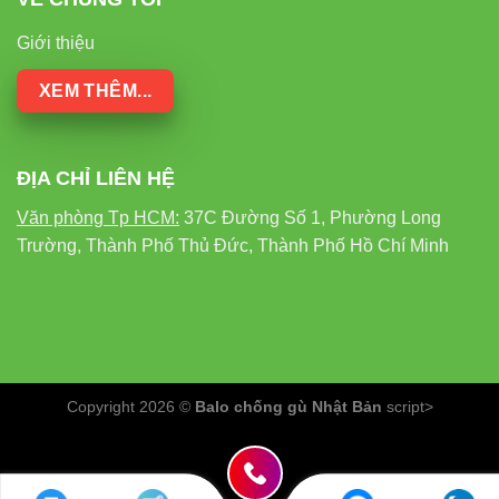
ĐÔNG
THỐNG
Giới thiệu
Tiết
Rất cao (có
kiệm
Trung bình
Cao
XEM THÊM...
cảm biến)
điện
Tuổi
8.000 –
15.000 –
25.000 giờ
ĐỊA CHỈ LIÊN HỆ
thọ
10.000 giờ
20.000 giờ
Văn phòng Tp HCM:
37C Đường Số 1, Phường Long
Bảo
Tốt (CRI>80,
Trung bình
Trường, Thành Phố Thủ Đức, Thành Phố Hồ Chí Minh
vệ thị
không nhấp
(có nhấp
Khá tốt
lực
nháy)
nháy)
Thân
Rất cao
thiện
Thấp (chứa
(không chứa
Cao
môi
thủy ngân)
Copyright 2026 ©
Balo chống gù Nhật Bản
script>
thủy ngân)
trường
Tính