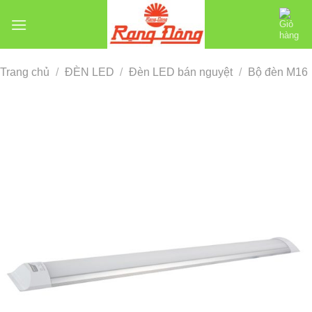
Chuyển
đến
nội
dung
Trang chủ
/
ĐÈN LED
/
Đèn LED bán nguyệt
/
Bộ đèn M16