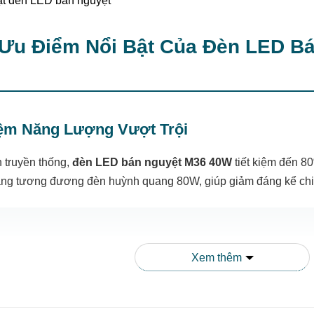
 Ưu Điểm Nổi Bật Của Đèn LED B
Kiệm Năng Lượng Vượt Trội
n truyền thống,
đèn LED bán nguyệt M36 40W
tiết kiệm đến 80
áng tương đương đèn huỳnh quang 80W, giúp giảm đáng kể chi 
ặt đèn LED bán nguyệt Rạng Đông, hóa đơn tiền điện của gia đì
Xem thêm
i màu linh hoạt khiến không gian sống trở nên hiện đại và san
CM