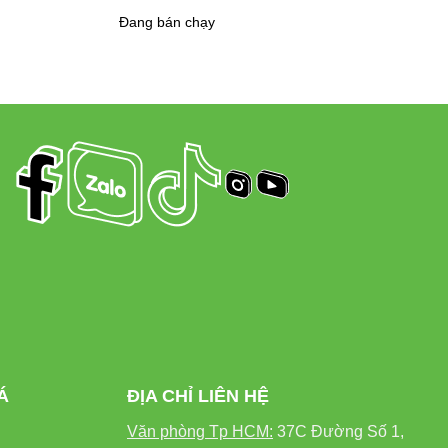
ệ môi trường.
Đang bán chạy
uyệt M36 40W Đổi Màu
m việc tại nhà. Ánh sáng dịu nhẹ, không gây
ớn tuổi.
ồng đều, giảm thiểu hiện tượng chói lóa và
Á
ĐỊA CHỈ LIÊN HỆ
chỉnh không khí làm việc linh hoạt theo từng
Văn phòng Tp HCM:
37C Đường Số 1,