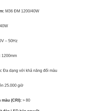
m:
M36 ĐM 1200/40W
40W
0V – 50Hz
:
1200mm
:
Đa dạng với khả năng đổi màu
ên 25.000 giờ
 màu (CRI):
> 80