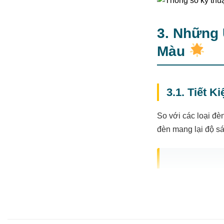
3. Những
Màu
3.1. Tiết 
So với các loại đè
đèn mang lại độ s
“Sau khi lắp đ
và khả năng đổ
hàng tại TP.H