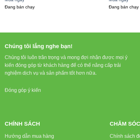
giúp tiết kiệm chi 
Đang bán chạy
Đang bán chạy
4. Ứng D
Chúng tôi lắng nghe bạn!
Chúng tôi luôn trân trọng và mong đợi nhận được mọi ý
4.1. Không
kiến đóng góp từ khách hàng để có thể nâng cấp trải
nghiệm dịch vụ và sản phẩm tốt hơn nữa.
Đèn LED bán ngu
chói, bảo vệ thị lự
Đóng góp ý kiến
4.2. Văn P
Trong môi trường 
CHÍNH SÁCH
CHĂM SÓC
mỏi mắt khi làm vi
Hướng dẫn mua hàng
Chính sách đổ
thời điểm trong ng