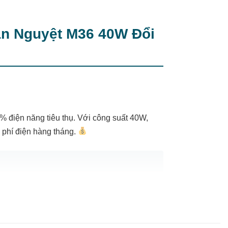
án Nguyệt M36 40W Đổi
% điện năng tiêu thụ. Với công suất 40W,
phí điện hàng tháng.
nh tôi đã giảm đáng kể. Ánh sáng dịu nhẹ
g trọng hơn.” – Anh Nguyễn Văn A, khách