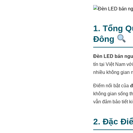
1. Tổng 
Đông
Đèn LED bán ngu
tín tại Việt Nam v
nhiều không gian n
Điểm nổi bật của
đ
không gian sống th
vẫn đảm bảo tiết k
2. Đặc Đ