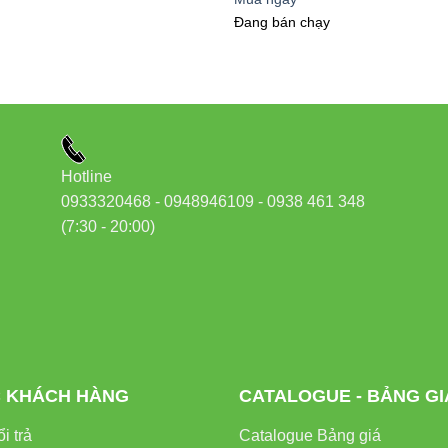
phí thay thế mà còn giảm thiểu rác thải điện tử, góp phần bảo v
Đang bán chạy
ụng Thực Tế Của Đèn LED Bán Ng
Hotline
 Gian Gia Đình
0933320468 - 0948946109 - 0938 461 348
(7:30 - 20:00)
yệt
là lựa chọn lý tưởng cho phòng khách, phòng ngủ, phòng là
c cho các thành viên trong gia đình, đặc biệt là trẻ em và người l
hòng Và Không Gian Làm Việc
văn phòng,
đèn LED bán nguyệt M36 40W
mang lại ánh sáng đ
 KHÁCH HÀNG
CATALOGUE - BẢNG GI
ệc với máy tính trong thời gian dài. Khả năng đổi màu giúp điều 
i trả
Catalogue Bảng giá
ày.