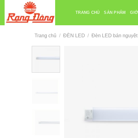
Chuyển
đến
TRANG CHỦ
SẢN PHẨM
GIỚ
nội
dung
Trang chủ
/
ĐÈN LED
/
Đèn LED bán nguyệt