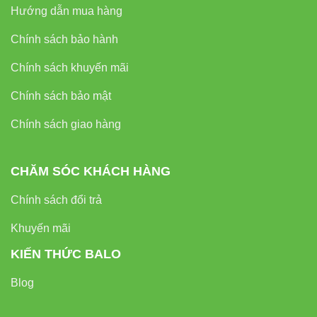
Hướng dẫn mua hàng
Khả năng
Chính sách bảo hành
chống
Tốt
Kém
chói
Chính sách khuyến mãi
Chính sách bảo mật
Thân
thiện môi
Có
Không
Chính sách giao hàng
trường
CHĂM SÓC KHÁCH HÀNG
Ứng Dụng Của Đèn LED Panel Tròn
Chính sách đổi trả
90/7W PT04.V2 Rạng Đông
Khuyến mãi
KIẾN THỨC BALO
Blog
1. Không gian văn phòng