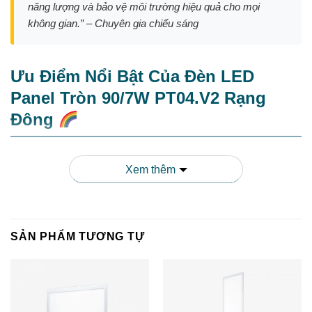
năng lượng và bảo vệ môi trường hiệu quả cho mọi
không gian.” – Chuyên gia chiếu sáng
Ưu Điểm Nổi Bật Của Đèn LED
Panel Tròn 90/7W PT04.V2 Rạng
Đông
Xem thêm
1. Tiết kiệm năng lượng đáng kể
So với các loại đèn truyền thống,
đèn LED Panel Tròn 90/7W
SẢN PHẨM TƯƠNG TỰ
PT04.V2
của Rạng Đông có khả năng tiết kiệm đến 80% điện
năng tiêu thụ. Với công suất chỉ 7W nhưng cường độ ánh sáng
tương đương với đèn compact 15W, sản phẩm này giúp bạn
giảm đáng kể chi phí điện năng hàng tháng.