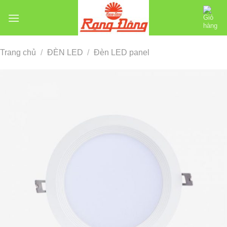
Chuyển
đến
nội
dung
Trang chủ
/
ĐÈN LED
/
Đèn LED panel