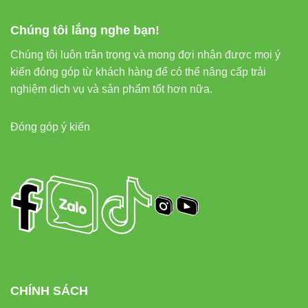
Đèn LED Panel PT04.V2
được thiết kế với công nghệ chống
chói lóa, ánh sáng phân bố đều và êm dịu, giúp bảo vệ thị lực
Chúng tôi lắng nghe bạn!
người dùng. Đèn còn có chỉ số hoàn màu cao (CRI > 80), giúp
Chúng tôi luôn trân trọng và mong đợi nhận được mọi ý
tái tạo màu sắc trung thực, phù hợp cho không gian làm việc,
kiến đóng góp từ khách hàng để có thể nâng cấp trải
học tập hoặc sinh hoạt.
nghiệm dịch vụ và sản phẩm tốt hơn nữa.
Đóng góp ý kiến
ĐÈN LED PANEL
ĐÈN COMPACT
TIÊU
TRÒN 90/7W
THÔNG
CHÍ
PT04.V2
THƯỜNG
Công
7W
15W
suất
Tuổi thọ
25.000 giờ
8.000 giờ
CHÍNH SÁCH
Tiết kiệm
80%
0%
điện