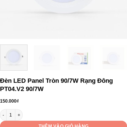
Đèn LED Panel Tròn 90/7W Rạng Đông
PT04.V2 90/7W
150.000
₫
Đèn LED Panel Tròn 90/7W Rạng Đông PT04.V2 90/7W số lượng
THÊM VÀO GIỎ HÀNG