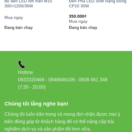
Bộ đèn LED Âm trần M15
Đèn Pha LED 30W Rạng Đông
300×1200/36W
CP10 30W
350.000
₫
3. Thiết Kế Hiện Đại, Thẩm Mỹ Cao
Mua ngay
Mua ngay
Đang bán chạy
Đang bán chạy
Đèn GT19 sở hữu thiết kế tinh tế, hiện đại với vỏ nhôm cao cấp,
mang lại vẻ đẹp sang trọng cho không gian. Ánh sáng dịu nhẹ,
đều màu tạo cảm giác ấm áp, thư giãn cho người sử dụng.
4. Độ Bền Cao, An Toàn Tuyệt Đối
Hotline
Được sản xuất theo công nghệ tiên tiến,
đèn LED gắn tường
0933320468 - 0948946109 - 0938 461 348
GT19
có khả năng chống chịu thời tiết tốt (chuẩn IP65), không
(7:30 - 20:00)
bị nóng khi sử dụng, đảm bảo an toàn tuyệt đối cho người dùng
và tránh nguy cơ cháy nổ.
Chúng tôi lắng nghe bạn!
Ứng Dụng Của Đèn LED Gắn Tường
Chúng tôi luôn trân trọng và mong đợi nhận được mọi ý
GT19
kiến đóng góp từ khách hàng để có thể nâng cấp trải
nghiệm dịch vụ và sản phẩm tốt hơn nữa.