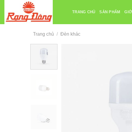
Chuyển
đến
TRANG CHỦ
SẢN PHẨM
GIỚ
nội
dung
Trang chủ
/
Đèn khác