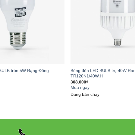
BULB tròn 5W Rạng Đông
Bóng đèn LED BULB trụ 40W Rạ
TR120N1/40W.H
308.000
₫
Mua ngay
Đang bán chạy