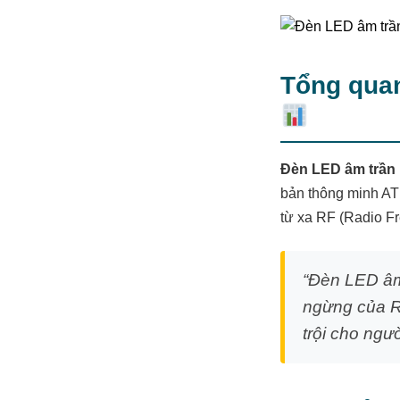
Tổng quan
Đèn LED âm trần
bản thông minh A
từ xa RF (Radio F
“Đèn LED âm
ngừng của R
trội cho ngườ