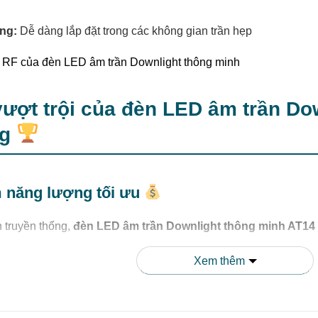
ỏng:
Dễ dàng lắp đặt trong các không gian trần hẹp
ượt trội của đèn LED âm trần Do
ng
ệm năng lượng tối ưu
n truyền thống,
đèn LED âm trần Downlight thông minh AT14
sản phẩm này mang lại hiệu quả chiếu sáng vượt trội, góp phần
Xem thêm
ng thông minh đa dạng