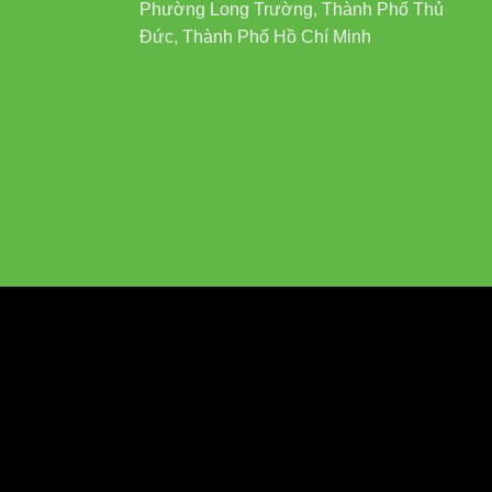
Phường Long Trường, Thành Phố Thủ
hiệu quả
Đức, Thành Phố Hồ Chí Minh
m