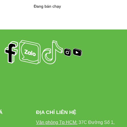
g chiếm không gian hay gây phân tâm.
Đang bán chạy
nlight thông minh AT14
hu vực trong nhà:
nhẹ nhàng
Á
ĐỊA CHỈ LIÊN HỆ
khi đi ngủ
Văn phòng Tp HCM:
37C Đường Số 1,