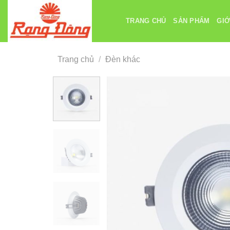
Chuyển
đến
TRANG CHỦ
SẢN PHẨM
GIỚ
nội
dung
Trang chủ
/
Đèn khác