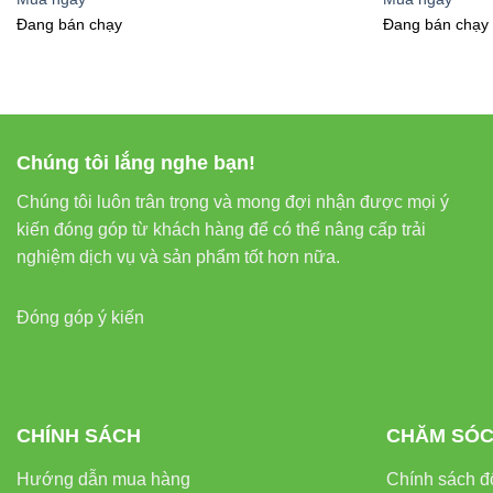
lắp đặt, đèn gần n
Đang bán chạy
Đang bán chạy
Ứng dụng 
Chúng tôi lắng nghe bạn!
Chúng tôi luôn trân trọng và mong đợi nhận được mọi ý
kiến đóng góp từ khách hàng để có thể nâng cấp trải
Trong khôn
nghiệm dịch vụ và sản phẩm tốt hơn nữa.
Đèn LED âm trần 
Đóng góp ý kiến
Phòng khá
CHÍNH SÁCH
CHĂM SÓC
Phòng ngủ
Hướng dẫn mua hàng
Chính sách đổ