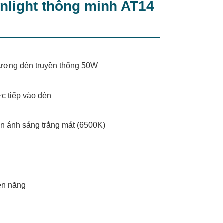
nlight thông minh AT14
đương đèn truyền thống 50W
c tiếp vào đèn
ến ánh sáng trắng mát (6500K)
u
iện năng