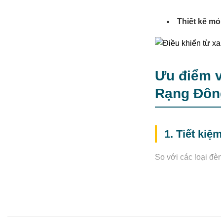
Thiết kế m
Ưu điểm v
Rạng Đô
1. Tiết ki
So với các loại đè
công suất chỉ 7W, 
người sử dụng.
2. Tính nă