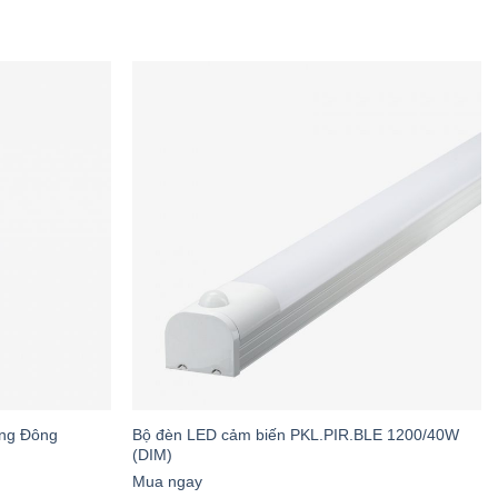
ng gian thư giãn, ánh sáng trắng cho không
ng Đông
Bộ đèn LED cảm biến PKL.PIR.BLE 1200/40W
(DIM)
oàn hảo với mọi kiểu kiến trúc nội thất. Khi
Mua ngay