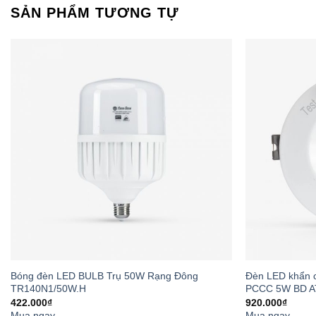
SẢN PHẨM TƯƠNG TỰ
Nhờ vào công nghệ
Thay đổi nh
gian làm việ
Điều chỉnh đ
Cài đặt chế 
Lưu trữ các
3. Thiết kế
Bóng đèn LED BULB Trụ 50W Rạng Đông
Đèn LED khẩn 
TR140N1/50W.H
PCCC 5W BD A
Với thiết kế mỏng,
422.000
₫
920.000
₫
Mua ngay
Mua ngay