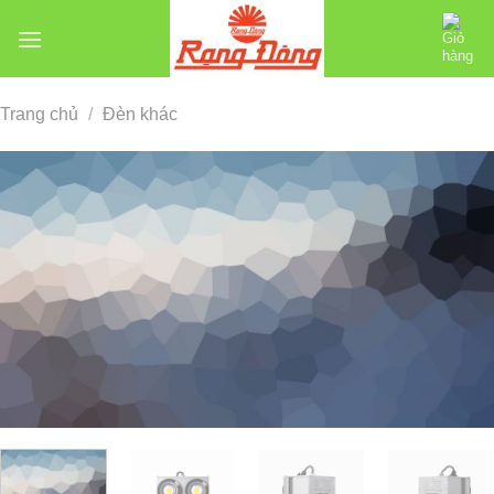
Chuyển
đến
nội
dung
Trang chủ
/
Đèn khác