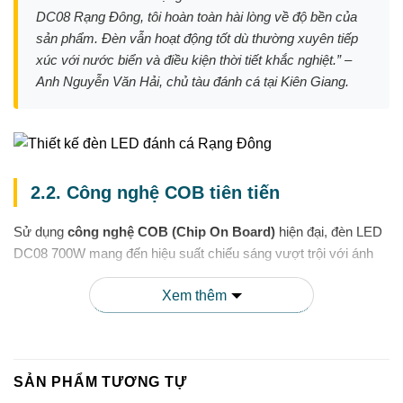
DC08 Rạng Đông, tôi hoàn toàn hài lòng về độ bền của
sản phẩm. Đèn vẫn hoạt động tốt dù thường xuyên tiếp
xúc với nước biển và điều kiện thời tiết khắc nghiệt.” –
Anh Nguyễn Văn Hải, chủ tàu đánh cá tại Kiên Giang.
2.2. Công nghệ COB tiên tiến
Sử dụng
công nghệ COB (Chip On Board)
hiện đại, đèn LED
DC08 700W mang đến hiệu suất chiếu sáng vượt trội với ánh
sáng đồng đều, không chói lóa. Công nghệ này cho phép tích
Xem thêm
hợp nhiều chip LED trên một bề mặt, tăng cường độ sáng đồng
thời giảm thiểu tiêu hao năng lượng.
Với quang thông lên đến
90.000 lumens
, đèn đảm bảo vùng
chiếu sáng rộng và hiệu quả, tạo điều kiện tối ưu để thu hút đàn
SẢN PHẨM TƯƠNG TỰ
cá trong quá trình đánh bắt.