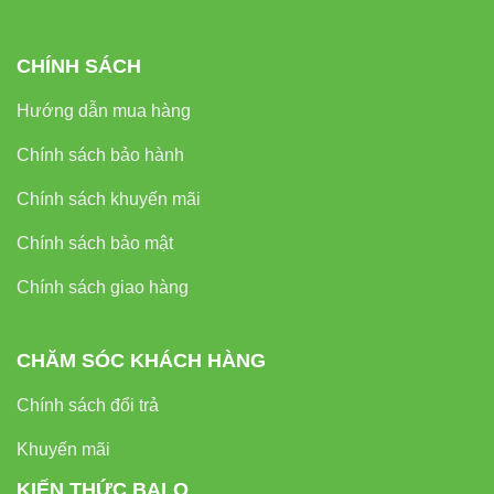
Chỉ số hoàn màu (CRI):
>80
Cấp bảo vệ:
IP66 (chống nước, chống bụi)
CHÍNH SÁCH
Vật liệu vỏ:
Nhôm đúc cao cấp
Hướng dẫn mua hàng
Góc chiếu:
120°
Chính sách bảo hành
Độ sâu chiếu sáng dưới nước:
30-50m
Chính sách khuyến mãi
Tuổi thọ:
>50.000 giờ
Kích thước:
380 x 290 x 120mm
Chính sách bảo mật
Trọng lượng:
8.5kg
Chính sách giao hàng
Xuất xứ:
Việt Nam (Rạng Đông)
CHĂM SÓC KHÁCH HÀNG
Chính sách đổi trả
4. So sánh Đèn LED Đánh cá 700W
Rạng Đông với các loại đèn đánh cá
Khuyến mãi
truyền thống
KIẾN THỨC BALO