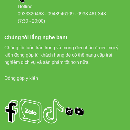
50%
. Điều này có ý nghĩa quan trọng đối với các tàu đánh cá,
Hotline
giúp giảm chi phí nhiên liệu và tăng thời gian hoạt động liên tục.
0933320468 - 0948946109 - 0938 461 348
(7:30 - 20:00)
Bên cạnh đó, tuổi thọ cao lên đến
50.000 giờ
hoạt động giúp
giảm chi phí bảo trì, thay thế, mang lại hiệu quả kinh tế lâu dài
Chúng tôi lắng nghe bạn!
cho người sử dụng.
Chúng tôi luôn trân trọng và mong đợi nhận được mọi ý
kiến đóng góp từ khách hàng để có thể nâng cấp trải
3. Thông số kỹ thuật chi tiết Đèn
nghiệm dịch vụ và sản phẩm tốt hơn nữa.
LED Đánh cá 700W COB DC08 Rạng
Đông
Đóng góp ý kiến
Công suất:
700W
Điện áp hoạt động:
DC 12V/24V (tùy chọn)
Công nghệ:
LED COB (Chip On Board)
Quang thông:
90.000 lumens
Nhiệt độ màu:
6500K (ánh sáng trắng)