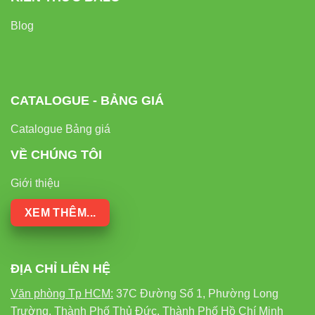
Blog
ĐÈN METAL
ĐÈN LED ĐÁNH CÁ
TIÊU CHÍ
HALIDE
700W RẠNG ĐÔNG
1000W
Công suất
1000W + 150W
CATALOGUE - BẢNG GIÁ
700W
tiêu thụ
(ballast)
Catalogue Bảng giá
Hiệu suất
VỀ CHÚNG TÔI
chiếu
128 lm/W
80 lm/W
sáng
Giới thiệu
Tuổi thọ
50.000 giờ
10.000 giờ
XEM THÊM...
Thời gian
Tức thì
5-10 phút
khởi động
ĐỊA CHỈ LIÊN HỆ
Văn phòng Tp HCM:
37C Đường Số 1, Phường Long
Khả năng
Trường, Thành Phố Thủ Đức, Thành Phố Hồ Chí Minh
chống
IP66
IP54