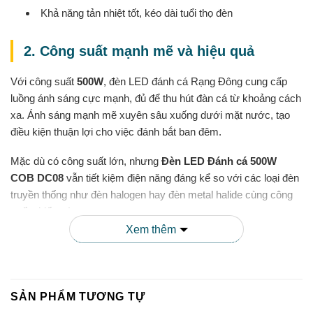
Khả năng tản nhiệt tốt, kéo dài tuổi thọ đèn
2. Công suất mạnh mẽ và hiệu quả
Với công suất
500W
, đèn LED đánh cá Rạng Đông cung cấp
luồng ánh sáng cực mạnh, đủ để thu hút đàn cá từ khoảng cách
xa. Ánh sáng mạnh mẽ xuyên sâu xuống dưới mặt nước, tạo
điều kiện thuận lợi cho việc đánh bắt ban đêm.
Mặc dù có công suất lớn, nhưng
Đèn LED Đánh cá 500W
COB DC08
vẫn tiết kiệm điện năng đáng kể so với các loại đèn
truyền thống như đèn halogen hay đèn metal halide cùng công
suất chiếu sáng.
Xem thêm
3. Độ bền cao và khả năng chống chịu
môi trường biển
SẢN PHẨM TƯƠNG TỰ