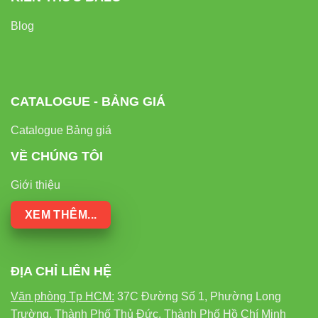
Blog
ĐÈN LED
ĐÈN
ĐÈN
TIÊU CHÍ
COB DC08
METAL
HALOGEN
500W
HALIDE
CATALOGUE - BẢNG GIÁ
Công
1000-
1000-
suất tiêu
500W
Catalogue Bảng giá
1500W
2000W
thụ
VỀ CHÚNG TÔI
10.000
Tuổi thọ
50.000 giờ
2.000 giờ
Giới thiệu
giờ
XEM THÊM...
Hiệu suất
130-150
70-90
15-20 lm/W
phát sáng
lm/W
lm/W
ĐỊA CHỈ LIÊN HỆ
Thời gian
khởi
Tức thì
5-10 phút
Tức thì
Văn phòng Tp HCM:
37C Đường Số 1, Phường Long
động
Trường, Thành Phố Thủ Đức, Thành Phố Hồ Chí Minh