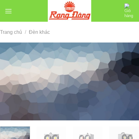
Chuyển
đến
nội
dung
Trang chủ
/
Đèn khác