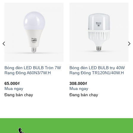
Môi trường biển khắc nghiệt với độ ẩm cao, nước mặn và thời
tiết thay đổi thất thường đòi hỏi các thiết bị phải có độ bền cao.
Đèn LED Đánh cá 500W COB DC08 Rạng Đông
được thiết
kế đặc biệt để đáp ứng những yêu cầu này:
Chống nước và bụi:
Đạt chuẩn IP65/IP66, bảo vệ hoàn
toàn trước bụi và tia nước mạnh từ mọi hướng
Bóng đèn LED BULB Tròn 7W
Bóng đèn LED BULB trụ 40W
Vỏ hợp kim nhôm:
Chống ăn mòn, chịu được môi
Rạng Đông A60N3/7W.H
Rạng Đông TR120N1/40W.H
trường nước mặn
65.000
₫
308.000
₫
Mua ngay
Mua ngay
Kính cường lực:
Chống va đập, độ bền cao
Đang bán chạy
Đang bán chạy
Hệ thống tản nhiệt:
Thiết kế khoa học giúp đèn hoạt
động ổn định trong thời gian dài